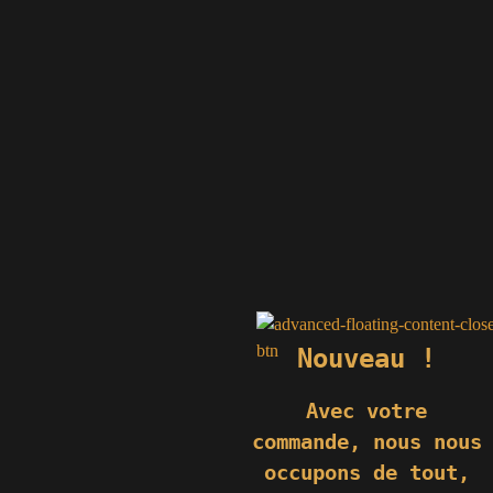
74
Monéteau
erre.fr
e.fr
fr
.fr
e.fr
.fr
Nouveau !
Avec votre
commande,
nous nous
occupons de tout,