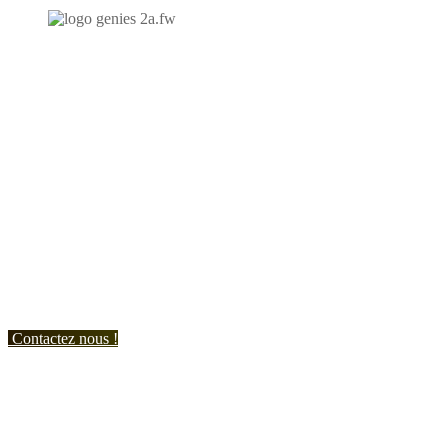
N'hésitez-pas à nous contacter et à nous demander un devis
personnalisé.
Nous vous accueillons du:
Lundi au Vendredi de 9h à 12h et de 14h à 19h
Samedi de 9h à 12h et de 14h à 17h
Contactez nous !