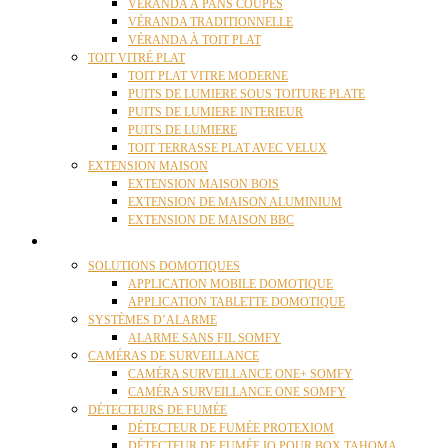
VÉRANDA À PANS COUPÉS
VÉRANDA TRADITIONNELLE
VÉRANDA À TOIT PLAT
TOIT VITRÉ PLAT
TOIT PLAT VITRE MODERNE
PUITS DE LUMIERE SOUS TOITURE PLATE
PUITS DE LUMIERE INTERIEUR
PUITS DE LUMIERE
TOIT TERRASSE PLAT AVEC VELUX
EXTENSION MAISON
EXTENSION MAISON BOIS
EXTENSION DE MAISON ALUMINIUM
EXTENSION DE MAISON BBC
DOMOTIQUE
SOLUTIONS DOMOTIQUES
APPLICATION MOBILE DOMOTIQUE
APPLICATION TABLETTE DOMOTIQUE
SYSTÈMES D’ALARME
ALARME SANS FIL SOMFY
CAMÉRAS DE SURVEILLANCE
CAMÉRA SURVEILLANCE ONE+ SOMFY
CAMÉRA SURVEILLANCE ONE SOMFY
DÉTECTEURS DE FUMÉE
DÉTECTEUR DE FUMÉE PROTEXIOM
DÉTECTEUR DE FUMÉE IO POUR BOX TAHOMA