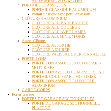
ALUMINIUM AVEC MOTIFS
PORTAILS CLASSIQUES
PORTAIL CLASSIQUE ALUMINIUM
Portail classique avec portillon assorti
CLÔTURES ALUMINIUM
CLÔTURE ALU BARREAUDÉE
CLÔTURE ALU COULEUR
CLÔTURE ALU AVEC LAMES
CLÔTURE ALUMINIUM GRIS
Autres Clôtures
CLÔTURE ASSORTIE
CLÔTURE AJOURÉE
CLÔTURE PALISSADE PERSONNALISÉE
PORTILLONS
PORTILLON ASSORTI AUX PORTAILS
MOTORISÉS
PORTILLON AVEC TOTEM ASSORTI AU
PORTAIL COULISSANT MOTORISÉ
PORTILLON ASSORTI AU PORTAIL
ALUMINIUM
GARDE-CORPS
Portes Garage
PORTES DE GARAGE SECTIONNELLES
PORTE DE GARAGE SECTIONNELLE
PLAFOND