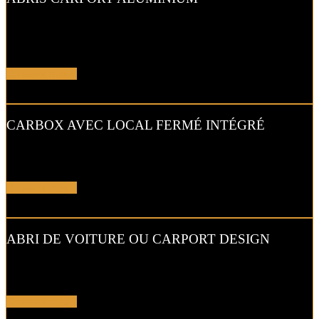
L’abri de voiture ou « carport » aluminium est un aménagement
extérieur qui constitue une bonne alternative aux garages et
appentis.
En savoir plus !
CARBOX AVEC LOCAL FERMÉ INTÉGRÉ
Alternative raffinée au garage, cet abri de voiture intègre également
un local fermé pour un espace de stockage supplémentaire.
En savoir plus !
ABRI DE VOITURE OU CARPORT DESIGN
Le carport vous permet de protéger votre voiture des intempéries
comme la neige et la pluie, sans faire de travaux d’extension.
En savoir plus !