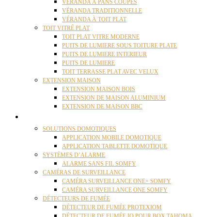
VÉRANDA À PANS COUPÉS
VÉRANDA TRADITIONNELLE
VÉRANDA À TOIT PLAT
TOIT VITRÉ PLAT
TOIT PLAT VITRE MODERNE
PUITS DE LUMIERE SOUS TOITURE PLATE
PUITS DE LUMIERE INTERIEUR
PUITS DE LUMIERE
TOIT TERRASSE PLAT AVEC VELUX
EXTENSION MAISON
EXTENSION MAISON BOIS
EXTENSION DE MAISON ALUMINIUM
EXTENSION DE MAISON BBC
DOMOTIQUE
SOLUTIONS DOMOTIQUES
APPLICATION MOBILE DOMOTIQUE
APPLICATION TABLETTE DOMOTIQUE
SYSTÈMES D’ALARME
ALARME SANS FIL SOMFY
CAMÉRAS DE SURVEILLANCE
CAMÉRA SURVEILLANCE ONE+ SOMFY
CAMÉRA SURVEILLANCE ONE SOMFY
DÉTECTEURS DE FUMÉE
DÉTECTEUR DE FUMÉE PROTEXIOM
DÉTECTEUR DE FUMÉE IO POUR BOX TAHOMA