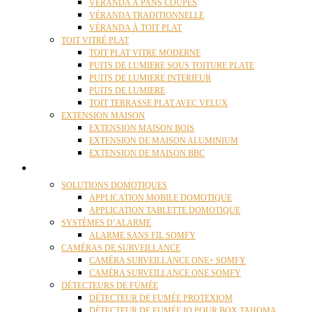
VÉRANDA À PANS COUPÉS
VÉRANDA TRADITIONNELLE
VÉRANDA À TOIT PLAT
TOIT VITRÉ PLAT
TOIT PLAT VITRE MODERNE
PUITS DE LUMIERE SOUS TOITURE PLATE
PUITS DE LUMIERE INTERIEUR
PUITS DE LUMIERE
TOIT TERRASSE PLAT AVEC VELUX
EXTENSION MAISON
EXTENSION MAISON BOIS
EXTENSION DE MAISON ALUMINIUM
EXTENSION DE MAISON BBC
DOMOTIQUE
SOLUTIONS DOMOTIQUES
APPLICATION MOBILE DOMOTIQUE
APPLICATION TABLETTE DOMOTIQUE
SYSTÈMES D’ALARME
ALARME SANS FIL SOMFY
CAMÉRAS DE SURVEILLANCE
CAMÉRA SURVEILLANCE ONE+ SOMFY
CAMÉRA SURVEILLANCE ONE SOMFY
DÉTECTEURS DE FUMÉE
DÉTECTEUR DE FUMÉE PROTEXIOM
DÉTECTEUR DE FUMÉE IO POUR BOX TAHOMA