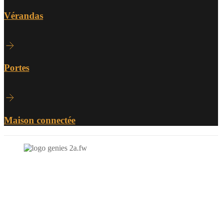
Vérandas
Portes
Maison connectée
N'hésitez-pas à nous contacter et à nous demander un devis
personnalisé.
Nous vous accueillons du: