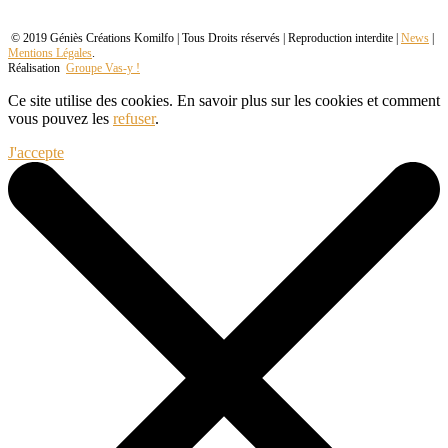
© 2019 Géniès Créations Komilfo | Tous Droits réservés | Reproduction interdite |
News
|
Mentions Légales
.
Réalisation
Groupe Vas-y !
Ce site utilise des cookies. En savoir plus sur les cookies et comment
vous pouvez les
refuser
.
J'accepte