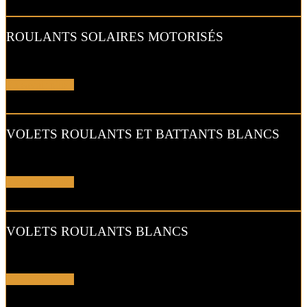
ROULANTS SOLAIRES MOTORISÉS
Un coffre minimaliste pour faire entrer pleinement la lumière…
En savoir plus !
VOLETS ROULANTS ET BATTANTS BLANCS
Adaptables à toutes les situations pour respecter votre façade…
En savoir plus !
VOLETS ROULANTS BLANCS
Ce volet roulant vous permet de privilégier la luminosité et la pureté.
En savoir plus !