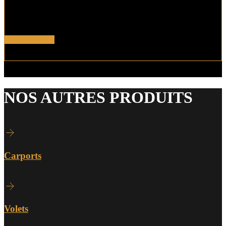
Magnifiez l’accès à votre propriété avec ce
portail battant
motorisé
2/3 1/3 en aluminium.
En savoir plus !
NOS AUTRES PRODUITS
Carports
Volets