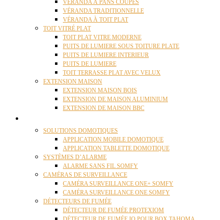
VÉRANDA À PANS COUPÉS
VÉRANDA TRADITIONNELLE
VÉRANDA À TOIT PLAT
TOIT VITRÉ PLAT
TOIT PLAT VITRE MODERNE
PUITS DE LUMIERE SOUS TOITURE PLATE
PUITS DE LUMIERE INTERIEUR
PUITS DE LUMIERE
TOIT TERRASSE PLAT AVEC VELUX
EXTENSION MAISON
EXTENSION MAISON BOIS
EXTENSION DE MAISON ALUMINIUM
EXTENSION DE MAISON BBC
DOMOTIQUE
SOLUTIONS DOMOTIQUES
APPLICATION MOBILE DOMOTIQUE
APPLICATION TABLETTE DOMOTIQUE
SYSTÈMES D’ALARME
ALARME SANS FIL SOMFY
CAMÉRAS DE SURVEILLANCE
CAMÉRA SURVEILLANCE ONE+ SOMFY
CAMÉRA SURVEILLANCE ONE SOMFY
DÉTECTEURS DE FUMÉE
DÉTECTEUR DE FUMÉE PROTEXIOM
DÉTECTEUR DE FUMÉE IO POUR BOX TAHOMA