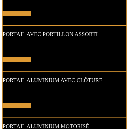
ce
portail battant en aluminium
.
En savoir plus !
PORTAIL AVEC PORTILLON ASSORTI
En installant ce
portail battant avec motifs
et son portillon
coordonné, vous jouez sur l’harmonisation…
En savoir plus !
PORTAIL ALUMINIUM AVEC CLÔTURE
Cet ensemble assorti avec le
portail battant en aluminium
et la
clôture intégrée met l’entrée en valeur…
En savoir plus !
PORTAIL ALUMINIUM MOTORISÉ