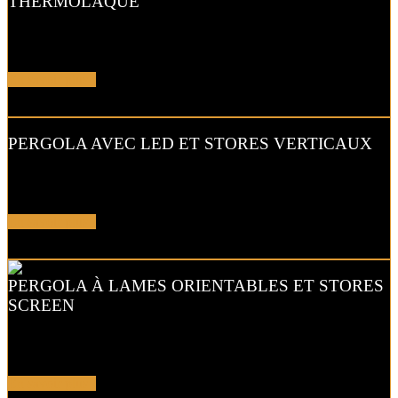
THERMOLAQUÉ
Votre pergola en aluminium thermolaqué s’intégre parfaitement dans
votre décor qu’elle soit contemporaine ou traditionnelle.
En savoir plus !
PERGOLA AVEC LED ET STORES VERTICAUX
La pergola bioclimatique à lames dispose d’une structure en alu, de
lames blanches orientables et de stores verticaux
En savoir plus !
PERGOLA À LAMES ORIENTABLES ET STORES
SCREEN
Cette pergola bioclimatique bicolore à lames orientables avec des
stores verticaux et chauffage intégré en option.
En savoir plus !