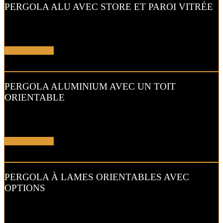
PERGOLA ALU AVEC STORE ET PAROI VITRÉE
Équipement complémentaire idéal pour une pergola, ce store allie
parfaite protection solaire et ventilation.
En savoir plus !
PERGOLA ALUMINIUM AVEC UN TOIT
ORIENTABLE
La
pergola bioclimatique à lames orientables
vous permet
d’ajuster l’orientation des lames de votre toit..
En savoir plus !
PERGOLA À LAMES ORIENTABLES AVEC
OPTIONS
Grâce aux lames orientables de cette
pergola bioclimatique
, vous
dosez l’ensoleillement …