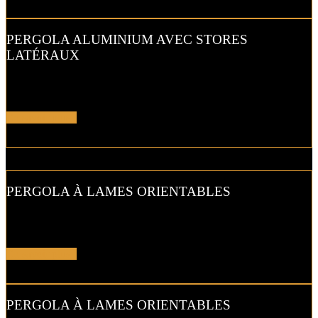
PERGOLA ALUMINIUM AVEC STORES
LATÉRAUX
Protégez-vous du vent et du soleil rasant grâce à la pergola
bioclimatique en aluminium équipée de stores latéraux verticaux.
En savoir plus !
PERGOLA À LAMES ORIENTABLES
Gérez l’ensoleillement à l’extérieur à votre guise avec la pergola à
lames orientables.
En savoir plus !
PERGOLA À LAMES ORIENTABLES