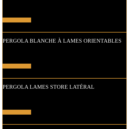
Avec ce modèle de
pergola
, vous faites entrer la luminosité grâce
aux lames orientables.
En savoir plus !
PERGOLA BLANCHE À LAMES ORIENTABLES
Le toit fermé, cette pergola à lames orientables vous permet de vous
abriter du soleil comme de l’humidité.
En savoir plus !
PERGOLA LAMES STORE LATÉRAL
Avec le store latéral intégré à votre pergola, vous profitez de
l’ombre du lever au coucher du soleil.
En savoir plus !