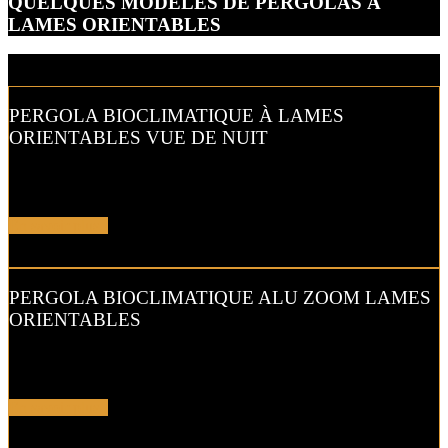
QUELQUES MODÈLES DE PERGOLAS À
LAMES ORIENTABLES
PERGOLA BIOCLIMATIQUE À LAMES
ORIENTABLES VUE DE NUIT
Profitez jusqu’au soir de votre pergola en l’équipant d’un éclairage
LED !
En savoir plus !
PERGOLA BIOCLIMATIQUE ALU ZOOM LAMES
ORIENTABLES
Ajustez la lumière et l’aération de votre pergola bioclimatique
aluminium
En savoir plus !