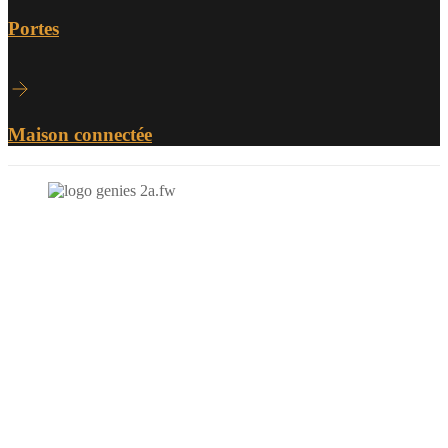
Portes
Maison connectée
N'hésitez-pas à nous contacter et à nous demander un devis
personnalisé.
Nous vous accueillons du:
Lundi au Vendredi de 9h à 12h et de 14h à 19h
Samedi de 9h à 12h et de 14h à 17h