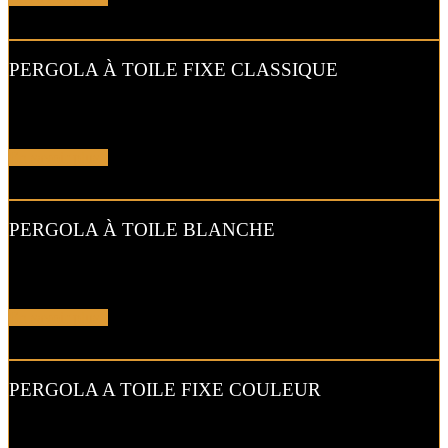
PERGOLA À TOILE FIXE CLASSIQUE
Cette pergola à toile fixe aux lignes intemporelles s’adapte à tous les
styles d’architecture.
En savoir plus !
PERGOLA À TOILE BLANCHE
Toute en finesse et discrétion, cette pergola s’adapte parfaitement au
style de votre habitat.
En savoir plus !
PERGOLA A TOILE FIXE COULEUR
Nous vous proposons dans les pergolas une gamme infinie de
couleurs…