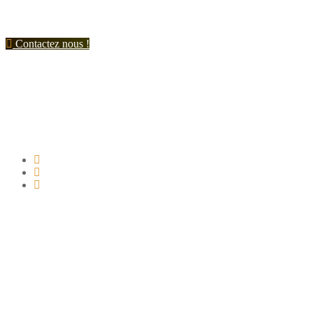
Contactez nous !
Suivez nous !
Nos coordonnées
+(33) 03 86 42 74 74
genies@orange.fr
47 Rue d'Auxerre 89470 Monéteau