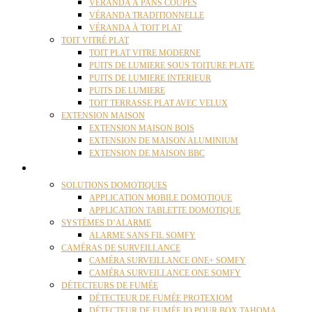
VÉRANDA À PANS COUPÉS
VÉRANDA TRADITIONNELLE
VÉRANDA À TOIT PLAT
TOIT VITRÉ PLAT
TOIT PLAT VITRE MODERNE
PUITS DE LUMIERE SOUS TOITURE PLATE
PUITS DE LUMIERE INTERIEUR
PUITS DE LUMIERE
TOIT TERRASSE PLAT AVEC VELUX
EXTENSION MAISON
EXTENSION MAISON BOIS
EXTENSION DE MAISON ALUMINIUM
EXTENSION DE MAISON BBC
DOMOTIQUE
SOLUTIONS DOMOTIQUES
APPLICATION MOBILE DOMOTIQUE
APPLICATION TABLETTE DOMOTIQUE
SYSTÈMES D’ALARME
ALARME SANS FIL SOMFY
CAMÉRAS DE SURVEILLANCE
CAMÉRA SURVEILLANCE ONE+ SOMFY
CAMÉRA SURVEILLANCE ONE SOMFY
DÉTECTEURS DE FUMÉE
DÉTECTEUR DE FUMÉE PROTEXIOM
DÉTECTEUR DE FUMÉE IO POUR BOX TAHOMA