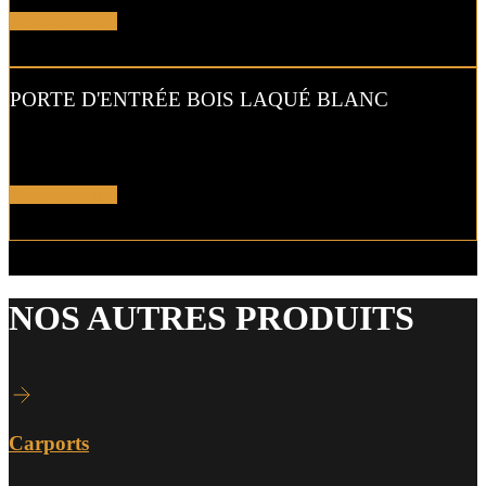
En savoir plus !
PORTE D'ENTRÉE BOIS LAQUÉ BLANC
Conservez le charme traditionnel et la sobriété avec une
porte
d’entrée en bois laqué blanc
.
En savoir plus !
NOS AUTRES PRODUITS
Carports