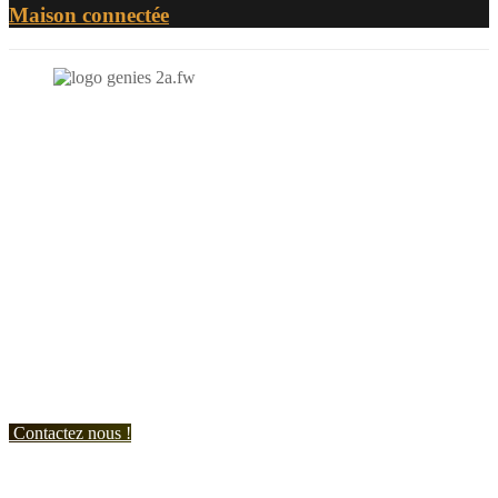
Maison connectée
N'hésitez-pas à nous contacter et à nous demander un devis
personnalisé.
Nous vous accueillons du:
Lundi au Vendredi de 9h à 12h et de 14h à 19h
Samedi de 9h à 12h et de 14h à 17h
Contactez nous !