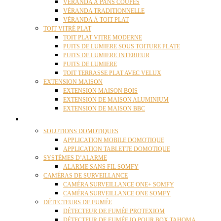
VÉRANDA À PANS COUPÉS
VÉRANDA TRADITIONNELLE
VÉRANDA À TOIT PLAT
TOIT VITRÉ PLAT
TOIT PLAT VITRE MODERNE
PUITS DE LUMIERE SOUS TOITURE PLATE
PUITS DE LUMIERE INTERIEUR
PUITS DE LUMIERE
TOIT TERRASSE PLAT AVEC VELUX
EXTENSION MAISON
EXTENSION MAISON BOIS
EXTENSION DE MAISON ALUMINIUM
EXTENSION DE MAISON BBC
DOMOTIQUE
SOLUTIONS DOMOTIQUES
APPLICATION MOBILE DOMOTIQUE
APPLICATION TABLETTE DOMOTIQUE
SYSTÈMES D’ALARME
ALARME SANS FIL SOMFY
CAMÉRAS DE SURVEILLANCE
CAMÉRA SURVEILLANCE ONE+ SOMFY
CAMÉRA SURVEILLANCE ONE SOMFY
DÉTECTEURS DE FUMÉE
DÉTECTEUR DE FUMÉE PROTEXIOM
DÉTECTEUR DE FUMÉE IO POUR BOX TAHOMA