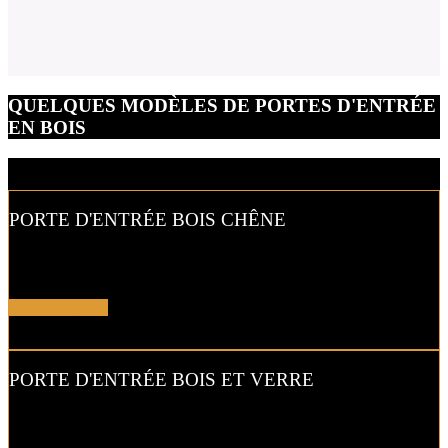
QUELQUES MODÈLES DE PORTES D'ENTRÉE
EN BOIS
PORTE D'ENTRÉE BOIS CHÊNE
Le chêne respecte l’aspect traditionnel de votre propriété tout en
renforçant la sécurité et l’isolation…
En savoir plus !
PORTE D'ENTRÉE BOIS ET VERRE
Le verre fait ressortir votre
porte d’entrée en bois
et crée un bel
effet de contraste avec la façade.