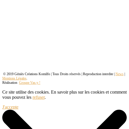
© 2019 Géniès Créations Komilfo | Tous Droits réservés | Reproduction interdite |
News
|
Mentions Légales
.
Réalisation
Groupe Vas-y !
Ce site utilise des cookies. En savoir plus sur les cookies et comment
vous pouvez les
refuser
.
J'accepte