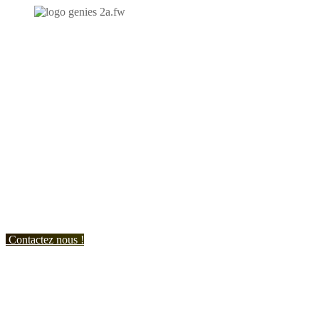
N'hésitez-pas à nous contacter et à nous demander un devis
personnalisé.
Nous vous accueillons du:
Lundi au Vendredi de 9h à 12h et de 14h à 19h
Samedi de 9h à 12h et de 14h à 17h
Contactez nous !