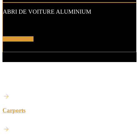
ABRI DE VOITURE ALUMINIUM
L’abri de voiture en alu est une protection utile pendant l’hiver. Il
est aussi pratique pour décharger vos courses par temps de pluie !
En savoir plus !
NOS AUTRES PRODUITS
Carports