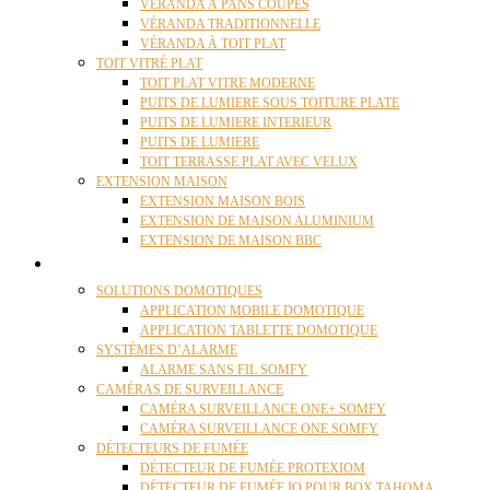
VÉRANDA À PANS COUPÉS
VÉRANDA TRADITIONNELLE
VÉRANDA À TOIT PLAT
TOIT VITRÉ PLAT
TOIT PLAT VITRE MODERNE
PUITS DE LUMIERE SOUS TOITURE PLATE
PUITS DE LUMIERE INTERIEUR
PUITS DE LUMIERE
TOIT TERRASSE PLAT AVEC VELUX
EXTENSION MAISON
EXTENSION MAISON BOIS
EXTENSION DE MAISON ALUMINIUM
EXTENSION DE MAISON BBC
DOMOTIQUE
SOLUTIONS DOMOTIQUES
APPLICATION MOBILE DOMOTIQUE
APPLICATION TABLETTE DOMOTIQUE
SYSTÈMES D’ALARME
ALARME SANS FIL SOMFY
CAMÉRAS DE SURVEILLANCE
CAMÉRA SURVEILLANCE ONE+ SOMFY
CAMÉRA SURVEILLANCE ONE SOMFY
DÉTECTEURS DE FUMÉE
DÉTECTEUR DE FUMÉE PROTEXIOM
DÉTECTEUR DE FUMÉE IO POUR BOX TAHOMA