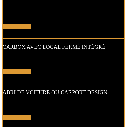
L’abri de voiture ou « carport » aluminium est un aménagement
extérieur qui constitue une bonne alternative aux garages et
appentis.
En savoir plus !
CARBOX AVEC LOCAL FERMÉ INTÉGRÉ
Alternative raffinée au garage, cet abri de voiture intègre un local
fermé pour permettre un espace de stockage supplémentaire.
En savoir plus !
ABRI DE VOITURE OU CARPORT DESIGN
Le carport vous permet de protéger votre voiture des intempéries
comme la neige et la pluie, sans faire de travaux d’extension.
En savoir plus !