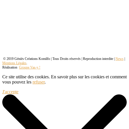
© 2019 Géniès Créations Komilfo | Tous Droits réservés | Reproduction interdite |
News
|
Mentions Légales
.
Réalisation
Groupe Vas-y !
Ce site utilise des cookies. En savoir plus sur les cookies et comment
vous pouvez les
refuser
.
J'accepte