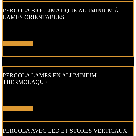
PERGOLA BIOCLIMATIQUE ALUMINIUM À
LAMES ORIENTABLES
Aérez votre terrasse avec une
pergola bioclimatique en
aluminium…
En savoir plus !
PERGOLA LAMES EN ALUMINIUM
THERMOLAQUÉ
Votre pergola en aluminium thermolaqué s’intégre parfaitement dans
votre décor qu’elle soit contemporaine ou traditionnelle.
En savoir plus !
PERGOLA AVEC LED ET STORES VERTICAUX