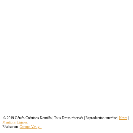
© 2019 Géniès Créations Komilfo | Tous Droits réservés | Reproduction interdite |
News
|
Mentions Légales
.
Réalisation
Groupe Vas-y !