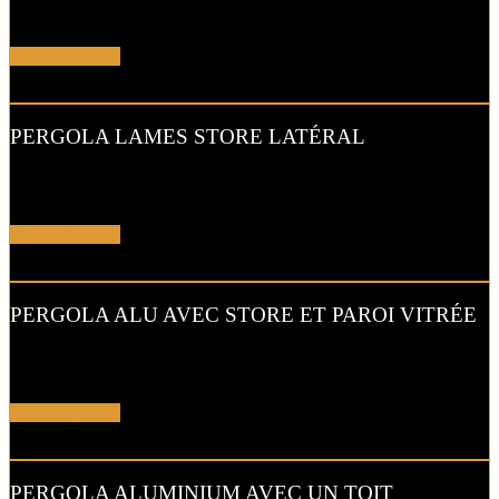
abriter du soleil comme de l’humidité.
En savoir plus !
PERGOLA LAMES STORE LATÉRAL
Avec le store latéral intégré à votre pergola, vous profitez de
l’ombre du lever au coucher du soleil.
En savoir plus !
PERGOLA ALU AVEC STORE ET PAROI VITRÉE
Équipement complémentaire idéal pour une pergola, ce store allie
parfaite protection solaire et ventilation.
En savoir plus !
PERGOLA ALUMINIUM AVEC UN TOIT