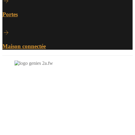
Portes
Maison connectée
N'hésitez-pas à nous contacter et à nous demander un devis
personnalisé.
Nous vous accueillons du:
Lundi au Vendredi de 9h à 12h et de 14h à 19h
Samedi de 9h à 12h et de 14h à 17h