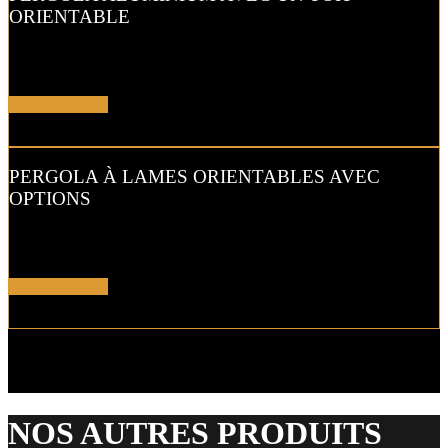
ORIENTABLE
La
pergola bioclimatique à lames orientables
vous permet
d’ajuster l’orientation des lames de votre toit..
En savoir plus !
PERGOLA À LAMES ORIENTABLES AVEC
OPTIONS
Grâce aux lames orientables de cette
pergola bioclimatique
, vous
dosez l’ensoleillement …
En savoir plus !
NOS AUTRES PRODUITS