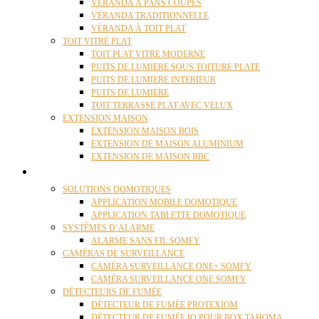
VÉRANDA À PANS COUPÉS
VÉRANDA TRADITIONNELLE
VÉRANDA À TOIT PLAT
TOIT VITRÉ PLAT
TOIT PLAT VITRE MODERNE
PUITS DE LUMIERE SOUS TOITURE PLATE
PUITS DE LUMIERE INTERIEUR
PUITS DE LUMIERE
TOIT TERRASSE PLAT AVEC VELUX
EXTENSION MAISON
EXTENSION MAISON BOIS
EXTENSION DE MAISON ALUMINIUM
EXTENSION DE MAISON BBC
DOMOTIQUE
SOLUTIONS DOMOTIQUES
APPLICATION MOBILE DOMOTIQUE
APPLICATION TABLETTE DOMOTIQUE
SYSTÈMES D’ALARME
ALARME SANS FIL SOMFY
CAMÉRAS DE SURVEILLANCE
CAMÉRA SURVEILLANCE ONE+ SOMFY
CAMÉRA SURVEILLANCE ONE SOMFY
DÉTECTEURS DE FUMÉE
DÉTECTEUR DE FUMÉE PROTEXIOM
DÉTECTEUR DE FUMÉE IO POUR BOX TAHOMA