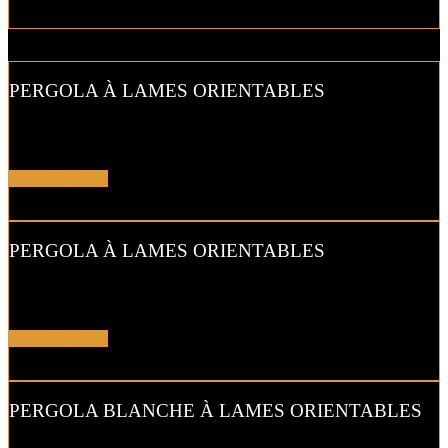
PERGOLA À LAMES ORIENTABLES
Gérez l’ensoleillement à l’extérieur à votre guise avec la pergola à
lames orientables.
En savoir plus !
PERGOLA À LAMES ORIENTABLES
Avec ce modèle de
pergola
, vous faites entrer la luminosité grâce
aux lames orientables.
En savoir plus !
PERGOLA BLANCHE À LAMES ORIENTABLES
Le toit fermé, cette pergola à lames orientables vous permet de vous