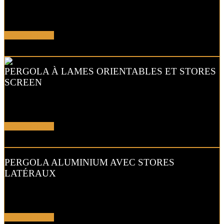
La pergola bioclimatique à lames dispose d’une structure en alu, de
lames blanches orientables et de stores verticaux
En savoir plus !
PERGOLA À LAMES ORIENTABLES ET STORES
SCREEN
Cette pergola bioclimatique bicolore à lames orientables avec des
stores verticaux et chauffage intégré en option.
En savoir plus !
PERGOLA ALUMINIUM AVEC STORES
LATÉRAUX
Protégez-vous du vent et du soleil rasant grâce à la pergola
bioclimatique en aluminium équipée de stores latéraux verticaux.
En savoir plus !