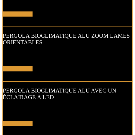
LED !
En savoir plus !
PERGOLA BIOCLIMATIQUE ALU ZOOM LAMES
ORIENTABLES
Ajustez la lumière et l’aération de votre pergola bioclimatique
aluminium
En savoir plus !
PERGOLA BIOCLIMATIQUE ALU AVEC UN
ÉCLAIRAGE A LED
Laissez-vous tenter par nos options : éclairage LED, stores
verticaux…
En savoir plus !