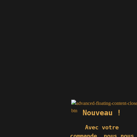
74
Monéteau
erre.fr
e.fr
fr
.fr
e.fr
.fr
Nouveau !
Avec votre
commande,
nous nous