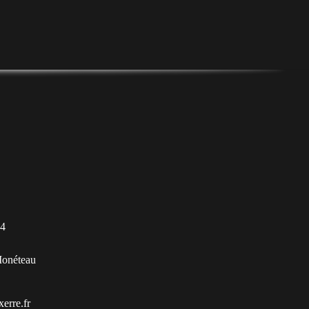
74
Monéteau
erre.fr