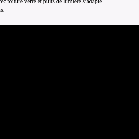
ec toiture verre et puits de lumière s’adapte
ns.