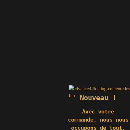
Nouveau !
© 2019 GÉNIÈS CRÉATIONS KOMILFO | TOUS DROITS RÉSERVÉS
Avec votre
| REPRODUCTION INTERDITE |
NEWS
|
MENTIONS LÉGALES
.
commande,
nous nous
RÉALISATION
GROUPE VAS-Y !
occupons de tout,