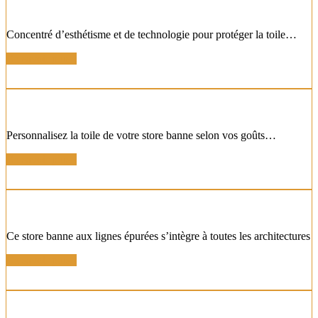
STORE BANNE COFFRE MARRON
Concentré d’esthétisme et de technologie pour protéger la toile…
En savoir plus !
STORE BANNE TOILE RENFORCEE
Personnalisez la toile de votre store banne selon vos goûts…
En savoir plus !
STORE BANNE COFFRE ÉPURÉ
Ce store banne aux lignes épurées s’intègre à toutes les architectures
En savoir plus !
STORE BANNE À TOILE COULEUR