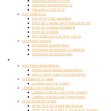
VÉRANDA À PANS COUPÉS
VÉRANDA TRADITIONNELLE
VÉRANDA À TOIT PLAT
TOIT VITRÉ PLAT
TOIT PLAT VITRE MODERNE
PUITS DE LUMIERE SOUS TOITURE PLATE
PUITS DE LUMIERE INTERIEUR
PUITS DE LUMIERE
TOIT TERRASSE PLAT AVEC VELUX
EXTENSION MAISON
EXTENSION MAISON BOIS
EXTENSION DE MAISON ALUMINIUM
EXTENSION DE MAISON BBC
DOMOTIQUE
SOLUTIONS DOMOTIQUES
APPLICATION MOBILE DOMOTIQUE
APPLICATION TABLETTE DOMOTIQUE
SYSTÈMES D’ALARME
ALARME SANS FIL SOMFY
CAMÉRAS DE SURVEILLANCE
CAMÉRA SURVEILLANCE ONE+ SOMFY
CAMÉRA SURVEILLANCE ONE SOMFY
DÉTECTEURS DE FUMÉE
DÉTECTEUR DE FUMÉE PROTEXIOM
DÉTECTEUR DE FUMÉE IO POUR BOX TAHOMA