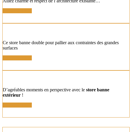
Alliez charme et respect de l’architecture existante…
En savoir plus !
STORE BANNE DOUBLE
Ce store banne double pour pallier aux contraintes des grandes
surfaces
En savoir plus !
STORE TOILE ENROULABLE
D’agréables moments en perspective avec le
store banne
extérieur
!
En savoir plus !