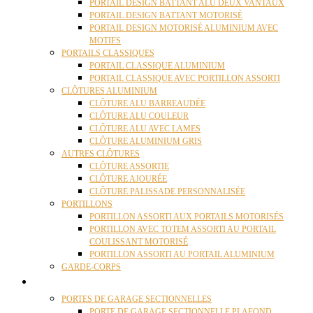
PORTAIL DESIGN BATTANT ALU DEUX VANTAUX
PORTAIL DESIGN BATTANT MOTORISÉ
PORTAIL DESIGN MOTORISÉ ALUMINIUM AVEC
MOTIFS
PORTAILS CLASSIQUES
PORTAIL CLASSIQUE ALUMINIUM
PORTAIL CLASSIQUE AVEC PORTILLON ASSORTI
CLÔTURES ALUMINIUM
CLÔTURE ALU BARREAUDÉE
CLÔTURE ALU COULEUR
CLÔTURE ALU AVEC LAMES
CLÔTURE ALUMINIUM GRIS
AUTRES CLÔTURES
CLÔTURE ASSORTIE
CLÔTURE AJOURÉE
CLÔTURE PALISSADE PERSONNALISÉE
PORTILLONS
PORTILLON ASSORTI AUX PORTAILS MOTORISÉS
PORTILLON AVEC TOTEM ASSORTI AU PORTAIL
COULISSANT MOTORISÉ
PORTILLON ASSORTI AU PORTAIL ALUMINIUM
GARDE-CORPS
PORTES GARAGE
PORTES DE GARAGE SECTIONNELLES
PORTE DE GARAGE SECTIONNELLE PLAFOND