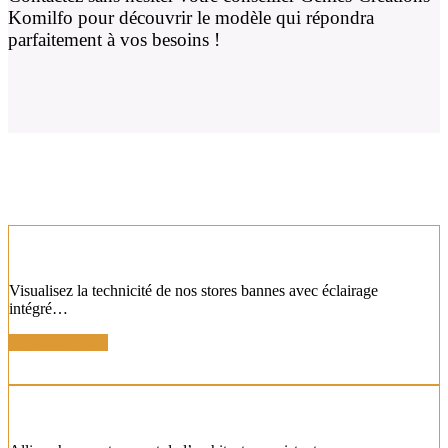
Komilfo pour découvrir le modèle qui répondra
parfaitement à vos besoins !
LES AUTRES STORES
STORE BANNE COFFRE À LEDS
Visualisez la technicité de nos stores bannes avec éclairage
intégré…
En savoir plus !
STORE BANNE ZOOM BRAS