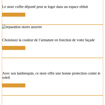
Le store coffre déporté peut se loger dans un espace réduit
En savoir plus !
STORE BANNE AVEC ARMATURE
Choisissez la couleur de l’armature en fonction de votre façade
En savoir plus !
STORE BANNE AVEC LAMBREQUIN
Avec son lambrequin, ce store offre une bonne protection contre le
soleil
En savoir plus !
STORE BSO (Brise soleil orientable)