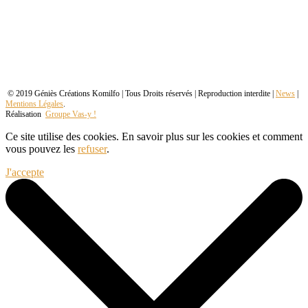
© 2019 Géniès Créations Komilfo | Tous Droits réservés | Reproduction interdite |
News
|
Mentions Légales
.
Réalisation
Groupe Vas-y !
Ce site utilise des cookies. En savoir plus sur les cookies et comment
vous pouvez les
refuser
.
J'accepte