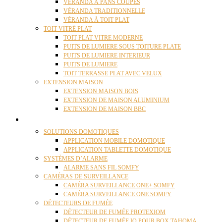
VÉRANDA À PANS COUPÉS
VÉRANDA TRADITIONNELLE
VÉRANDA À TOIT PLAT
TOIT VITRÉ PLAT
TOIT PLAT VITRE MODERNE
PUITS DE LUMIERE SOUS TOITURE PLATE
PUITS DE LUMIERE INTERIEUR
PUITS DE LUMIERE
TOIT TERRASSE PLAT AVEC VELUX
EXTENSION MAISON
EXTENSION MAISON BOIS
EXTENSION DE MAISON ALUMINIUM
EXTENSION DE MAISON BBC
DOMOTIQUE
SOLUTIONS DOMOTIQUES
APPLICATION MOBILE DOMOTIQUE
APPLICATION TABLETTE DOMOTIQUE
SYSTÈMES D’ALARME
ALARME SANS FIL SOMFY
CAMÉRAS DE SURVEILLANCE
CAMÉRA SURVEILLANCE ONE+ SOMFY
CAMÉRA SURVEILLANCE ONE SOMFY
DÉTECTEURS DE FUMÉE
DÉTECTEUR DE FUMÉE PROTEXIOM
DÉTECTEUR DE FUMÉE IO POUR BOX TAHOMA