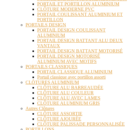
PORTAIL ET PORTILLON ALUMINIUM
CLÔTURE MODERNE PVC
PORTAIL COULISSANT ALUMINIUM ET
PORTILLON
PORTAILS DESIGN
PORTAIL DESIGN COULISSANT
ALUMINIUM
PORTAIL DESIGN BATTANT ALU DEUX
VANTAUX
PORTAIL DESIGN BATTANT MOTORISÉ
PORTAIL DESIGN MOTORISÉ
ALUMINIUM AVEC MOTIFS
PORTAILS CLASSIQUES
PORTAIL CLASSIQUE ALUMINIUM
Portail classique avec portillon assorti
CLÔTURES ALUMINIUM
CLÔTURE ALU BARREAUDÉE
CLÔTURE ALU COULEUR
CLÔTURE ALU AVEC LAMES
CLÔTURE ALUMINIUM GRIS
Autres Clôtures
CLÔTURE ASSORTIE
CLÔTURE AJOURÉE
CLÔTURE PALISSADE PERSONNALISÉE
PORTILLONS