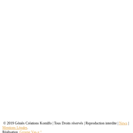
© 2019 Géniès Créations Komilfo | Tous Droits réservés | Reproduction interdite |
News
|
Mentions Légales
.
Réalisation
Groupe Vas-y !