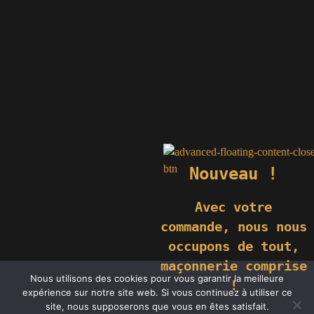
Nouveau !
Avec votre
commande,
nous nous
occupons de tout,
maçonnerie comprise
© 2019 GÉNIÈS CRÉATIONS KOMILFO | TOUS DROITS RÉSERVÉS
Nous utilisons des cookies pour vous garantir la meilleure
| REPRODUCTION INTERDITE |
NEWS
|
MENTIONS LÉGALES
.
!
expérience sur notre site web. Si vous continuez à utiliser ce
RÉALISATION
GROUPE VAS-Y !
site, nous supposerons que vous en êtes satisfait.