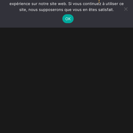
!
expérience sur notre site web. Si vous continuez à utiliser ce
Ce site utilise des cookies. En savoir plus sur les cookies et comment
site, nous supposerons que vous en êtes satisfait.
vous pouvez les
refuser
.
J'accepte
OK
L’Approche Architecturale de l’Extension Bois à
Auxerre : Créer l’Exception
Bienvenue chez
Extension Bois Auxerre
. Si vous
envisagez d’agrandir votre maison, vous ne
cherchez pas seulement des mètres carrés
supplémentaires ; vous cherchez une nouvelle
signature pour votre habitat. C’est ici que notre
expertise d’
architecte et concepteur en extension
bois à Auxerre
entre en jeu. Nous ne nous
contentons pas de construire des murs : nous