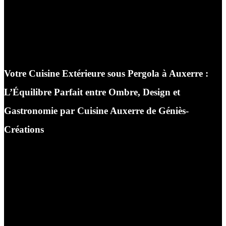
Votre Cuisine Extérieure sous Pergola à Auxerre :
L’Équilibre Parfait entre Ombre, Design et
Gastronomie par Cuisine Auxerre de Géniès-
Créations
Bienvenue dans l’univers exclusif de Cuisine Auxerre,
l’enseigne de prestige portée par la rigueur technique,
l’ingénierie et le savoir-faire artisanal de Géniès-
Créations. Installés au cœur de notre magnifique
département de l’Yonne, nous mettons notre passion
pour l’architecture extérieure et notre expertise
d’aménageur au service des propriétaires désireux de