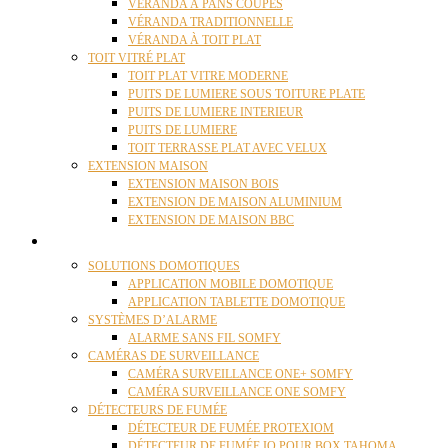
VÉRANDA À PANS COUPÉS
VÉRANDA TRADITIONNELLE
VÉRANDA À TOIT PLAT
TOIT VITRÉ PLAT
TOIT PLAT VITRE MODERNE
PUITS DE LUMIERE SOUS TOITURE PLATE
PUITS DE LUMIERE INTERIEUR
PUITS DE LUMIERE
TOIT TERRASSE PLAT AVEC VELUX
EXTENSION MAISON
EXTENSION MAISON BOIS
EXTENSION DE MAISON ALUMINIUM
EXTENSION DE MAISON BBC
DOMOTIQUE
SOLUTIONS DOMOTIQUES
APPLICATION MOBILE DOMOTIQUE
APPLICATION TABLETTE DOMOTIQUE
SYSTÈMES D’ALARME
ALARME SANS FIL SOMFY
CAMÉRAS DE SURVEILLANCE
CAMÉRA SURVEILLANCE ONE+ SOMFY
CAMÉRA SURVEILLANCE ONE SOMFY
DÉTECTEURS DE FUMÉE
DÉTECTEUR DE FUMÉE PROTEXIOM
DÉTECTEUR DE FUMÉE IO POUR BOX TAHOMA