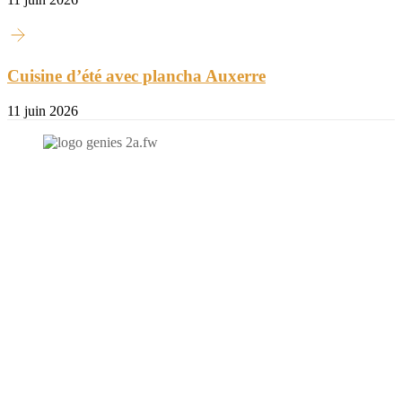
Cuisine d’été avec plancha Auxerre
11 juin 2026
N'hésitez-pas à nous contacter et à nous demander un devis
personnalisé.
Nous vous accueillons du:
Lundi au Vendredi de 9h à 12h et de 14h à 19h
Samedi de 9h à 12h et de 14h à 17h