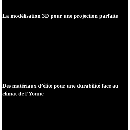
d’une pureté visuelle absolue.
La modélisation 3D pour une projection parfaite
Grâce à nos logiciels de conception en trois dimensions,
nous dessinons l’ensemble de la structure — cuisine et
pergola — avant le début des travaux. Nous étudions
l’ergonomie en appliquant le triangle d’activité outdoor,
nous ajustons la hauteur des plans de travail, le
positionnement du bar surélevé, et nous simulons
l’apport d’ombre au fil des heures de la journée pour
vous garantir une implantation parfaite.
Des matériaux d’élite pour une durabilité face au
climat de l’Yonne
Pour habiller votre cuisine extérieure sous pergola à
Auxerre, nous sélectionnons exclusivement des
matériaux nobles, certifiés pour un usage extérieur
intensif et capables de résister aux gelées hivernales de