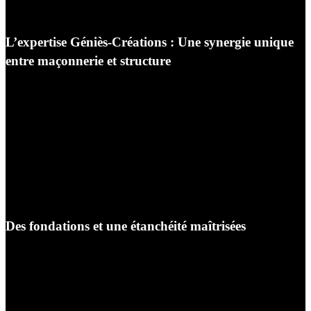
vos convives attablés.
L’expertise Géniès-Créations : Une synergie unique
entre maçonnerie et structure
Associer une cuisine d’été lourde en pierre, céramique
ou inox à une structure de pergola en aluminium ou en
bois exige une maîtrise technique transversale que seule
une entreprise comme Géniès-Créations peut vous
garantir dans l’Yonne. L’environnement extérieur
impose des forces physiques (poussées du vent,
évacuation des eaux pluviales, poids des structures) qui
nécessitent une ingénierie rigoureuse.
Des fondations et une étanchéité maîtrisées
La pose d’une pergola et d’une cuisine extérieure sur
mesure requiert un support d’une stabilité absolue. Nos
compagnons se déplacent à votre domicile à Auxerre
pour analyser votre sol. Nous concevons et coulons des