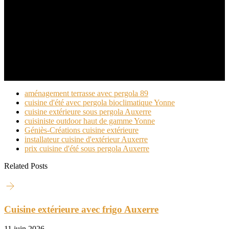
vous le privilège unique de cuisiner, de partager et de
vivre pleinement le grand air sous le signe de l’élégance
et du confort.
aménagement terrasse avec pergola 89
cuisine d'été avec pergola bioclimatique Yonne
cuisine extérieure sous pergola Auxerre
cuisiniste outdoor haut de gamme Yonne
Géniès-Créations cuisine extérieure
installateur cuisine d'extérieur Auxerre
prix cuisine d'été sous pergola Auxerre
Related Posts
Cuisine extérieure avec frigo Auxerre
11 juin 2026