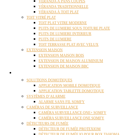
VÉRANDA À PANS COUPÉS
VÉRANDA TRADITIONNELLE
VÉRANDA À TOIT PLAT
TOIT VITRÉ PLAT
TOIT PLAT VITRE MODERNE
PUITS DE LUMIERE SOUS TOITURE PLATE
PUITS DE LUMIERE INTERIEUR
PUITS DE LUMIERE
TOIT TERRASSE PLAT AVEC VELUX
EXTENSION MAISON
EXTENSION MAISON BOIS
EXTENSION DE MAISON ALUMINIUM
EXTENSION DE MAISON BBC
DOMOTIQUE
SOLUTIONS DOMOTIQUES
APPLICATION MOBILE DOMOTIQUE
APPLICATION TABLETTE DOMOTIQUE
SYSTÈMES D’ALARME
ALARME SANS FIL SOMFY
CAMÉRAS DE SURVEILLANCE
CAMÉRA SURVEILLANCE ONE+ SOMFY
CAMÉRA SURVEILLANCE ONE SOMFY
DÉTECTEURS DE FUMÉE
DÉTECTEUR DE FUMÉE PROTEXIOM
DÉTECTEUR DE FUMÉE IO POUR BOX TAHOMA