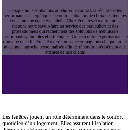
Lorsque nous souhaitons améliorer le confort, la sécurité et les
performances énergétiques de notre habitation, le choix des fenêtres
constitue une étape essentielle. Chez Fenêtres-Auxerre, nous
mettons notre savoir-faire au service des particuliers et des
professionnels qui recherchent des solutions de menuiserie
performantes, durables et esthétiques. Grâce à notre expertise dans le
domaine de la fenêtre à Auxerre, nous accompagnons chaque projet
avec une approche personnalisée afin de répondre précisément aux
attentes de nos clients
Pourquoi choisir une fenêtre de qualité à Auxerre ?
Les fenêtres jouent un rôle déterminant dans le confort
quotidien d’un logement. Elles assurent l’isolation
thermique, réduisent les nuisances sonores extérieures,