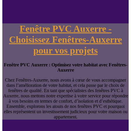
Fenêtre PVC Auxerre -
Choisissez Fenêtres-Auxerre
pour vos projets
Fenêtre PVC Auxerre : Optimisez votre habitat avec Fenêtres-
Auxerre
Chez Fenêtres-Auxerre, nous avons à cœur de vous accompagner
dans l’amélioration de votre habitat, et cela passe par le choix de
fenêtres de qualité. En tant que spécialistes des fenêtres PVC à
Auxerre, nous mettons notre expertise à votre service pour répondre
à vos besoins en termes de confort, d’isolation et d’esthétique.
Ensemble, explorons les atouts de nos fenêtres PVC et pourquoi
elles représentent un investissement judicieux pour votre maison ou
appartement.