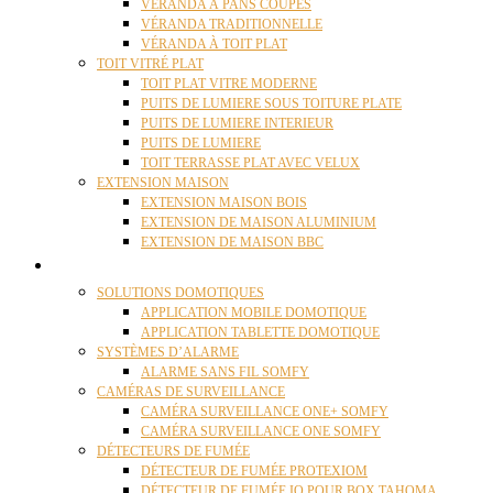
VÉRANDA À PANS COUPÉS
VÉRANDA TRADITIONNELLE
VÉRANDA À TOIT PLAT
TOIT VITRÉ PLAT
TOIT PLAT VITRE MODERNE
PUITS DE LUMIERE SOUS TOITURE PLATE
PUITS DE LUMIERE INTERIEUR
PUITS DE LUMIERE
TOIT TERRASSE PLAT AVEC VELUX
EXTENSION MAISON
EXTENSION MAISON BOIS
EXTENSION DE MAISON ALUMINIUM
EXTENSION DE MAISON BBC
DOMOTIQUE
SOLUTIONS DOMOTIQUES
APPLICATION MOBILE DOMOTIQUE
APPLICATION TABLETTE DOMOTIQUE
SYSTÈMES D’ALARME
ALARME SANS FIL SOMFY
CAMÉRAS DE SURVEILLANCE
CAMÉRA SURVEILLANCE ONE+ SOMFY
CAMÉRA SURVEILLANCE ONE SOMFY
DÉTECTEURS DE FUMÉE
DÉTECTEUR DE FUMÉE PROTEXIOM
DÉTECTEUR DE FUMÉE IO POUR BOX TAHOMA