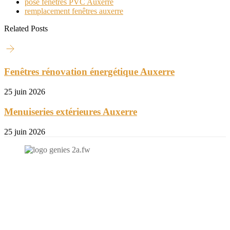
pose fenêtres PVC Auxerre
remplacement fenêtres auxerre
Related Posts
Fenêtres rénovation énergétique Auxerre
25 juin 2026
Menuiseries extérieures Auxerre
25 juin 2026
N'hésitez-pas à nous contacter et à nous demander un devis
personnalisé.
Nous vous accueillons du:
Lundi au Vendredi de 9h à 12h et de 14h à 19h