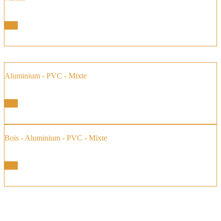
Fenêtre et Portes Fenêtres
Voir
Aluminium - PVC - Mixte
Fenêtres Baies Coulissantes
Voir
Bois - Aluminium - PVC - Mixte
Baie vitrée à Galandage
Voir
Géniès-Créations de père en fils, Claude et Sébastien :