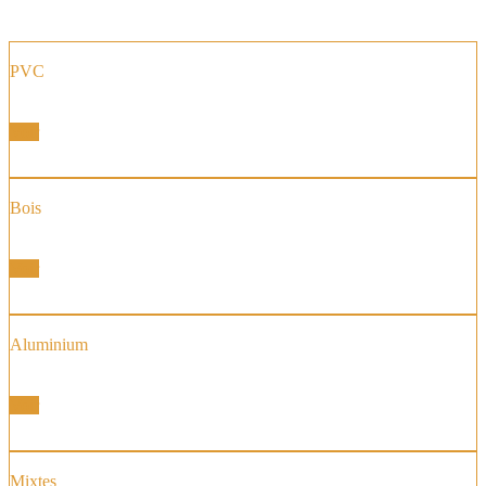
PVC
Fenêtre et Portes Fenêtres
Voir
Bois
Fenêtre et Portes Fenêtres
Voir
Aluminium
Fenêtre et Portes Fenêtres
Voir
Mixtes