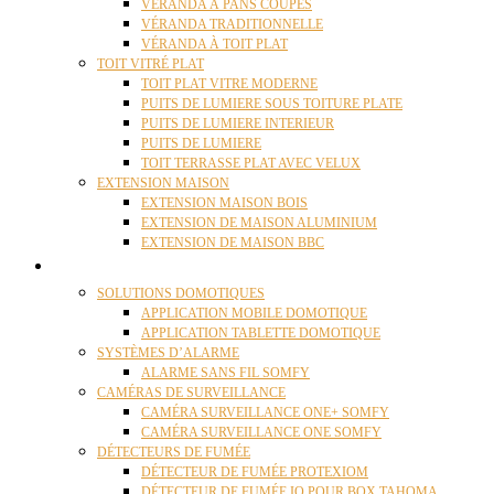
VÉRANDA À PANS COUPÉS
VÉRANDA TRADITIONNELLE
VÉRANDA À TOIT PLAT
TOIT VITRÉ PLAT
TOIT PLAT VITRE MODERNE
PUITS DE LUMIERE SOUS TOITURE PLATE
PUITS DE LUMIERE INTERIEUR
PUITS DE LUMIERE
TOIT TERRASSE PLAT AVEC VELUX
EXTENSION MAISON
EXTENSION MAISON BOIS
EXTENSION DE MAISON ALUMINIUM
EXTENSION DE MAISON BBC
DOMOTIQUE
SOLUTIONS DOMOTIQUES
APPLICATION MOBILE DOMOTIQUE
APPLICATION TABLETTE DOMOTIQUE
SYSTÈMES D’ALARME
ALARME SANS FIL SOMFY
CAMÉRAS DE SURVEILLANCE
CAMÉRA SURVEILLANCE ONE+ SOMFY
CAMÉRA SURVEILLANCE ONE SOMFY
DÉTECTEURS DE FUMÉE
DÉTECTEUR DE FUMÉE PROTEXIOM
DÉTECTEUR DE FUMÉE IO POUR BOX TAHOMA