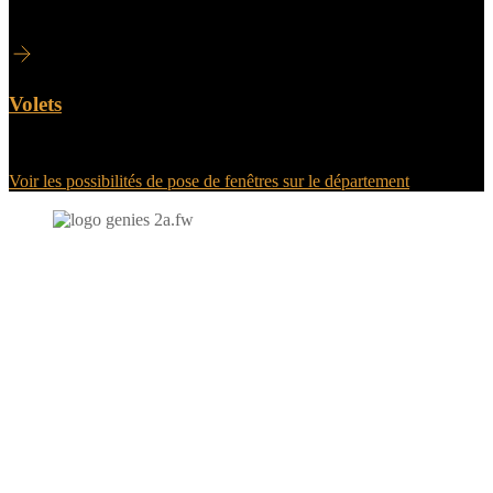
Volets
Voir les possibilités de pose de fenêtres sur le département
N'hésitez-pas à nous contacter et à nous demander un devis
personnalisé.
Nous vous accueillons du:
Lundi au Vendredi de 9h à 12h et de 14h à 19h
Samedi de 9h à 12h et de 14h à 17h