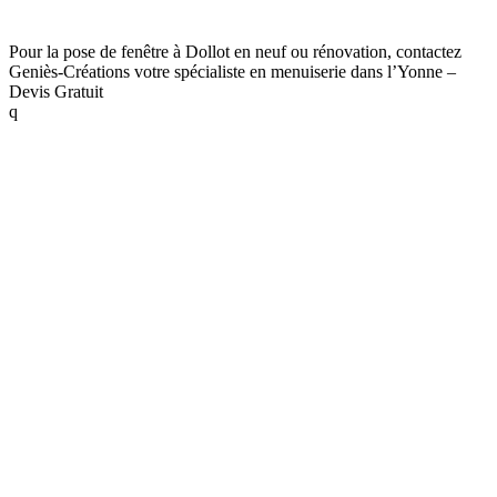
Bois, fenêtre aluminium), que vous soyez un particulier
ou bien un professionnel.
Pour la pose de fenêtre à Dollot en neuf ou rénovation, contactez
Geniès-Créations votre spécialiste en menuiserie dans l’Yonne –
Devis Gratuit
q
Nous mettons notre expérience à votre service, à Dollot.
Isolez votre maison ou bâtiment (thermiquement et
phoniquement) et obtenez plus de luminosité en faisant
appel à un
spécialiste des fenêtres
.
Demandez-nous un devis gratuit et bénéficiez d’un
véritable suivi et de conseils personnalisés. Profitez
également de la garantie décennale (10 ans) sur tous nos
produits.
Faites le choix de la catégorie
qui vous intéresse