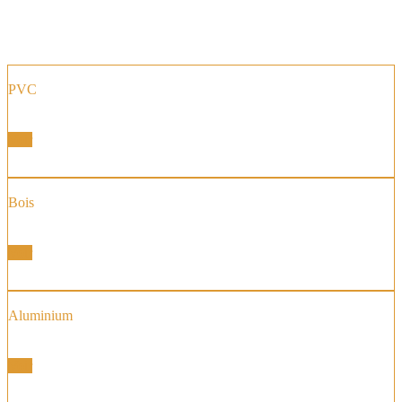
PVC
Fenêtre et Portes Fenêtres
Voir
Bois
Fenêtre et Portes Fenêtres
Voir
Aluminium
Fenêtre et Portes Fenêtres
Voir