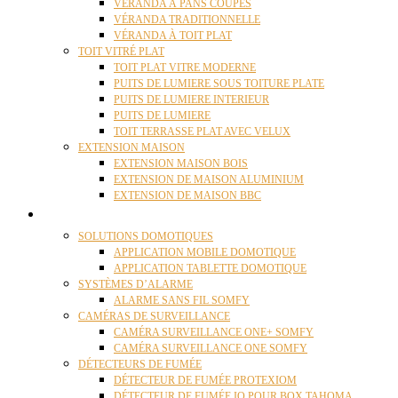
VÉRANDA À PANS COUPÉS
VÉRANDA TRADITIONNELLE
VÉRANDA À TOIT PLAT
TOIT VITRÉ PLAT
TOIT PLAT VITRE MODERNE
PUITS DE LUMIERE SOUS TOITURE PLATE
PUITS DE LUMIERE INTERIEUR
PUITS DE LUMIERE
TOIT TERRASSE PLAT AVEC VELUX
EXTENSION MAISON
EXTENSION MAISON BOIS
EXTENSION DE MAISON ALUMINIUM
EXTENSION DE MAISON BBC
DOMOTIQUE
SOLUTIONS DOMOTIQUES
APPLICATION MOBILE DOMOTIQUE
APPLICATION TABLETTE DOMOTIQUE
SYSTÈMES D’ALARME
ALARME SANS FIL SOMFY
CAMÉRAS DE SURVEILLANCE
CAMÉRA SURVEILLANCE ONE+ SOMFY
CAMÉRA SURVEILLANCE ONE SOMFY
DÉTECTEURS DE FUMÉE
DÉTECTEUR DE FUMÉE PROTEXIOM
DÉTECTEUR DE FUMÉE IO POUR BOX TAHOMA