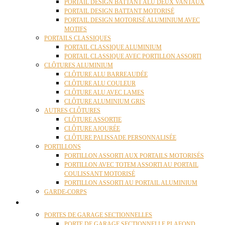
PORTAIL DESIGN BATTANT ALU DEUX VANTAUX
PORTAIL DESIGN BATTANT MOTORISÉ
PORTAIL DESIGN MOTORISÉ ALUMINIUM AVEC
MOTIFS
PORTAILS CLASSIQUES
PORTAIL CLASSIQUE ALUMINIUM
PORTAIL CLASSIQUE AVEC PORTILLON ASSORTI
CLÔTURES ALUMINIUM
CLÔTURE ALU BARREAUDÉE
CLÔTURE ALU COULEUR
CLÔTURE ALU AVEC LAMES
CLÔTURE ALUMINIUM GRIS
AUTRES CLÔTURES
CLÔTURE ASSORTIE
CLÔTURE AJOURÉE
CLÔTURE PALISSADE PERSONNALISÉE
PORTILLONS
PORTILLON ASSORTI AUX PORTAILS MOTORISÉS
PORTILLON AVEC TOTEM ASSORTI AU PORTAIL
COULISSANT MOTORISÉ
PORTILLON ASSORTI AU PORTAIL ALUMINIUM
GARDE-CORPS
PORTES GARAGE
PORTES DE GARAGE SECTIONNELLES
PORTE DE GARAGE SECTIONNELLE PLAFOND