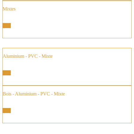
Mixtes
Fenêtre et Portes Fenêtres
Voir
Aluminium - PVC - Mixte
Fenêtres Baies Coulissantes
Voir
Bois - Aluminium - PVC - Mixte
Baie vitrée à Galandage
Voir