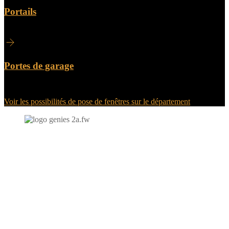
Portails
Portes de garage
Voir les possibilités de pose de fenêtres sur le département
N'hésitez-pas à nous contacter et à nous demander un devis
personnalisé.
Nous vous accueillons du:
Lundi au Vendredi de 9h à 12h et de 14h à 19h
Samedi de 9h à 12h et de 14h à 17h