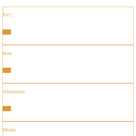
PVC
Fenêtre et Portes Fenêtres
Voir
Bois
Fenêtre et Portes Fenêtres
Voir
Aluminium
Fenêtre et Portes Fenêtres
Voir
Mixtes
Fenêtre et Portes Fenêtres