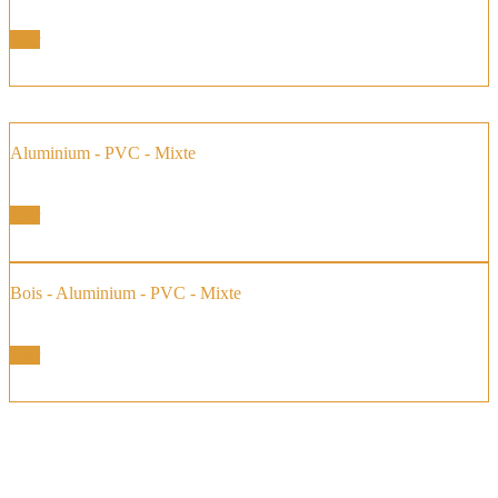
Voir
Aluminium - PVC - Mixte
Fenêtres Baies Coulissantes
Voir
Bois - Aluminium - PVC - Mixte
Baie vitrée à Galandage
Voir
Géniès-Créations de père en fils, Claude et Sébastien :
une affaire de famille, spécialiste de la
fenêtre de qualité