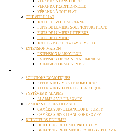
VÉRANDA À PANS COUPÉS
VÉRANDA TRADITIONNELLE
VÉRANDA À TOIT PLAT
TOIT VITRÉ PLAT
TOIT PLAT VITRE MODERNE
PUITS DE LUMIERE SOUS TOITURE PLATE
PUITS DE LUMIERE INTERIEUR
PUITS DE LUMIERE
TOIT TERRASSE PLAT AVEC VELUX
EXTENSION MAISON
EXTENSION MAISON BOIS
EXTENSION DE MAISON ALUMINIUM
EXTENSION DE MAISON BBC
DOMOTIQUE
SOLUTIONS DOMOTIQUES
APPLICATION MOBILE DOMOTIQUE
APPLICATION TABLETTE DOMOTIQUE
SYSTÈMES D’ALARME
ALARME SANS FIL SOMFY
CAMÉRAS DE SURVEILLANCE
CAMÉRA SURVEILLANCE ONE+ SOMFY
CAMÉRA SURVEILLANCE ONE SOMFY
DÉTECTEURS DE FUMÉE
DÉTECTEUR DE FUMÉE PROTEXIOM
DÉTECTEUR DE FUMÉE IO POUR BOX TAHOMA