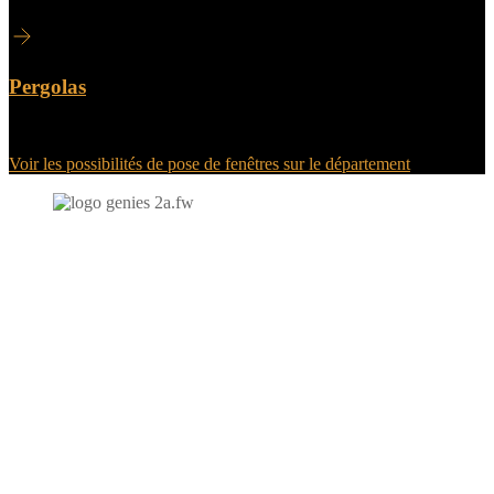
Pergolas
Voir les possibilités de pose de fenêtres sur le département
N'hésitez-pas à nous contacter et à nous demander un devis
personnalisé.
Nous vous accueillons du:
Lundi au Vendredi de 9h à 12h et de 14h à 19h
Samedi de 9h à 12h et de 14h à 17h