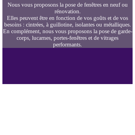
Nous vous proposons la pose de fenêtres en neuf ou
rénovation.
Elles peuvent être en fonction de vos goûts et de vos
besoins : cintrées, à guillotine, isolantes ou métalliques.
En complément, nous vous proposons la pose de garde-
corps, lucarnes, portes-fenêtres et de vitrages
performants.
Geniès-Créations vend, pose en neuf, change et rénove
vos fenêtres
Spécialiste de la fenêtre à
Mouffy
, (fenêtre PVC, fenêtre