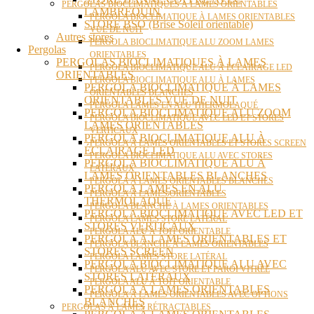
PERGOLAS BIOCLIMATIQUES À LAMES ORIENTABLES
LAMBREQUIN
PERGOLA BIOCLIMATIQUE À LAMES ORIENTABLES
STORE BSO (Brise Soleil orientable)
VUE DE NUIT
Autres stores
PERGOLA BIOCLIMATIQUE ALU ZOOM LAMES
Pergolas
ORIENTABLES
PERGOLAS BIOCLIMATIQUES À LAMES
PERGOLA BIOCLIMATIQUE ALU À ÉCLAIRAGE LED
ORIENTABLES
PERGOLA BIOCLIMATIQUE ALU À LAMES
PERGOLA BIOCLIMATIQUE À LAMES
ORIENTABLES BLANCHES
ORIENTABLES VUE DE NUIT
PERGOLA LAMES EN ALU THERMOLAQUÉ
PERGOLA BIOCLIMATIQUE ALU ZOOM
PERGOLA BIOCLIMATIQUE AVEC LED ET STORES
LAMES ORIENTABLES
VERTICAUX
PERGOLA BIOCLIMATIQUE ALU À
PERGOLA À LAMES ORIENTABLES ET STORES SCREEN
ÉCLAIRAGE LED
PERGOLA BIOCLIMATIQUE ALU AVEC STORES
PERGOLA BIOCLIMATIQUE ALU À
LATÉRAUX
LAMES ORIENTABLES BLANCHES
PERGOLA À LAMES ORIENTABLES BLANCHES
PERGOLA LAMES EN ALU
PERGOLA À LAMES ORIENTABLES
THERMOLAQUÉ
PERGOLA BLANCHE À LAMES ORIENTABLES
PERGOLA BIOCLIMATIQUE AVEC LED ET
PERGOLA LAMES STORE LATÉRAL
STORES VERTICAUX
PERGOLA ALU À TOIT ORIENTABLE
PERGOLA À LAMES ORIENTABLES ET
PERGOLA BLANCHE À LAMES ORIENTABLES
STORES SCREEN
PERGOLA LAMES STORE LATÉRAL
PERGOLA BIOCLIMATIQUE ALU AVEC
PERGOLA ALU AVEC STORE ET PAROI VITRÉE
STORES LATÉRAUX
PERGOLA ALU À TOIT ORIENTABLE
PERGOLA À LAMES ORIENTABLES
PERGOLA À LAMES ORIENTABLES AVEC OPTIONS
BLANCHES
PERGOLAS À LAMES RÉTRACTABLES