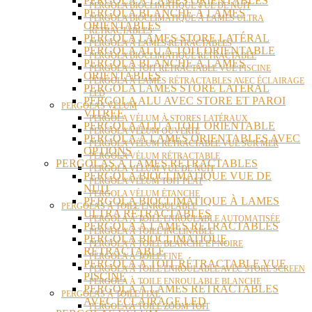
PERGOLA À LAMES ORIENTABLES
PERGOLA BIOCLIMATIQUE VUE DE NUIT
PERGOLA BLANCHE À LAMES
PERGOLA BIOCLIMATIQUE À LAMES ULTRA
ORIENTABLES
RÉTRACTABLES
PERGOLA LAMES STORE LATÉRAL
PERGOLA À LAMES RÉTRACTABLES
PERGOLA ALU À TOIT ORIENTABLE
PERGOLA BIOCLIMATIQUE RÉTRACTABLE
PERGOLA BLANCHE À LAMES
PERGOLA À TOIT RÉTRACTABLE VUE PISCINE
ORIENTABLES
PERGOLA À LAMES RÉTRACTABLES AVEC ÉCLAIRAGE
PERGOLA LAMES STORE LATÉRAL
LED
PERGOLA ALU AVEC STORE ET PAROI
PERGOLAS VÉLUM
VITRÉE
PERGOLA VÉLUM À STORES LATÉRAUX
PERGOLA ALU À TOIT ORIENTABLE
PERGOLA VÉLUM OUVERTE
PERGOLA À LAMES ORIENTABLES AVEC
PERGOLA VÉLUM RÉTRACTABLE VUE SUR MER
OPTIONS
PERGOLA VÉLUM RÉTRACTABLE
PERGOLAS À LAMES RÉTRACTABLES
PERGOLA VÉLUM VUE DE NUIT
PERGOLA BIOCLIMATIQUE VUE DE
PERGOLA VÉLUM TOIT PLAT
NUIT
PERGOLA VÉLUM ÉTANCHE
PERGOLA BIOCLIMATIQUE À LAMES
PERGOLAS À TOILE ENROULABLE
ULTRA RÉTRACTABLES
PERGOLA À TOILE ENROULABLE AUTOMATISÉE
PERGOLA À LAMES RÉTRACTABLES
PERGOLA À TOILE INCLINABLE
PERGOLA BIOCLIMATIQUE
PERGOLA À TOILE BLANCHE ET NOIRE
RÉTRACTABLE
PERGOLA À TOILE FINE
PERGOLA À TOIT RÉTRACTABLE VUE
PERGOLA À TOILE ENROULABLE AVEC STORE SCREEN
PISCINE
PERGOLA À TOILE ENROULABLE BLANCHE
PERGOLA À LAMES RÉTRACTABLES
PERGOLAS À TOILE FIXE
AVEC ÉCLAIRAGE LED
PERGOLA À TOILE ZOOM TOIT