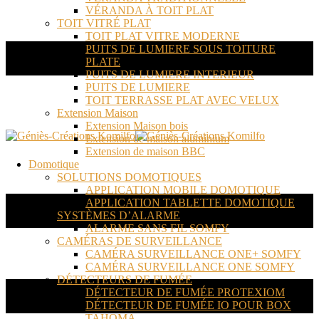
VÉRANDA À TOIT PLAT
TOIT VITRÉ PLAT
TOIT PLAT VITRE MODERNE
PUITS DE LUMIERE SOUS TOITURE
PLATE
PUITS DE LUMIERE INTERIEUR
PUITS DE LUMIERE
TOIT TERRASSE PLAT AVEC VELUX
Extension Maison
Extension Maison bois
Extension de maison aluminium
Extension de maison BBC
Domotique
SOLUTIONS DOMOTIQUES
APPLICATION MOBILE DOMOTIQUE
APPLICATION TABLETTE DOMOTIQUE
SYSTÈMES D’ALARME
ALARME SANS FIL SOMFY
CAMÉRAS DE SURVEILLANCE
CAMÉRA SURVEILLANCE ONE+ SOMFY
CAMÉRA SURVEILLANCE ONE SOMFY
DÉTECTEURS DE FUMÉE
DÉTECTEUR DE FUMÉE PROTEXIOM
DÉTECTEUR DE FUMÉE IO POUR BOX
TAHOMA