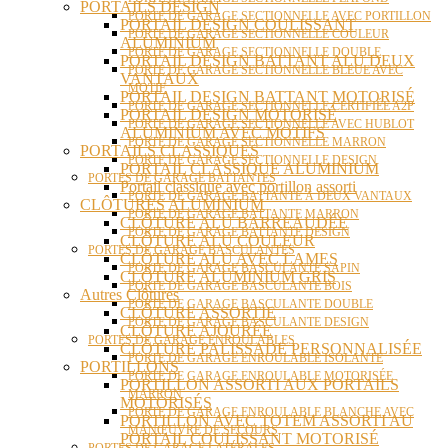
PORTAILS DESIGN
PORTE DE GARAGE SECTIONNELLE AVEC PORTILLON
PORTAIL DESIGN COULISSANT
PORTE DE GARAGE SECTIONNELLE COULEUR
ALUMINIUM
PORTE DE GARAGE SECTIONNELLE DOUBLE
PORTAIL DESIGN BATTANT ALU DEUX
PORTE DE GARAGE SECTIONNELLE BLEUE AVEC
VANTAUX
MOTIF
PORTAIL DESIGN BATTANT MOTORISÉ
PORTE DE GARAGE SECTIONNELLE CERTIFIÉE A2P
PORTAIL DESIGN MOTORISÉ
PORTE DE GARAGE SECTIONNELLE AVEC HUBLOT
ALUMINIUM AVEC MOTIFS
PORTE DE GARAGE SECTIONNELLE MARRON
PORTAILS CLASSIQUES
PORTE DE GARAGE SECTIONNELLE DESIGN
PORTAIL CLASSIQUE ALUMINIUM
PORTES DE GARAGE BATTANTES
Portail classique avec portillon assorti
PORTE DE GARAGE BATTANTE À DEUX VANTAUX
CLÔTURES ALUMINIUM
PORTE DE GARAGE BATTANTE MARRON
CLÔTURE ALU BARREAUDÉE
PORTE DE GARAGE BATTANTE DESIGN
CLÔTURE ALU COULEUR
PORTES DE GARAGE BASCULANTES
CLÔTURE ALU AVEC LAMES
PORTE DE GARAGE BASCULANTE SAPIN
CLÔTURE ALUMINIUM GRIS
PORTE DE GARAGE BASCULANTE BOIS
Autres Clôtures
PORTE DE GARAGE BASCULANTE DOUBLE
CLÔTURE ASSORTIE
PORTE DE GARAGE BASCULANTE DESIGN
CLÔTURE AJOURÉE
PORTES DE GARAGE ENROULABLES
CLÔTURE PALISSADE PERSONNALISÉE
PORTE DE GARAGE ENROULABLE ISOLANTE
PORTILLONS
PORTE DE GARAGE ENROULABLE MOTORISÉE
PORTILLON ASSORTI AUX PORTAILS
MARRON
MOTORISÉS
PORTE DE GARAGE ENROULABLE BLANCHE AVEC
PORTILLON AVEC TOTEM ASSORTI AU
MANŒUVRE DE SECOURS
PORTAIL COULISSANT MOTORISÉ