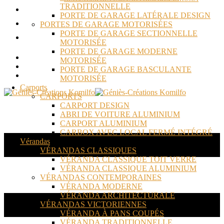
TRADITIONNELLE
ACTUALITÉS
PORTE DE GARAGE LATÉRALE DESIGN
RÉALISATIONS
PORTES DE GARAGE MOTORISÉES
PORTE DE GARAGE SECTIONNELLE
CONTACT
MOTORISÉE
PORTE DE GARAGE MODERNE
MOTORISÉE
PORTE DE GARAGE BASCULANTE
MOTORISÉE
Carports
CARPORTS
CARPORT DESIGN
ABRI DE VOITURE ALUMINIUM
CARPORT ALUMINIUM
CARBOX AVEC LOCAL FERMÉ INTÉGRÉ
Vérandas
VÉRANDAS CLASSIQUES
VÉRANDA CLASSIQUE TOIT VERRE
VÉRANDA CLASSIQUE ALUMINIUM
VÉRANDAS CONTEMPORAINES
VÉRANDA MODERNE
VÉRANDA ARCHITECTURALE
VÉRANDAS VICTORIENNES
VÉRANDA À PANS COUPÉS
VÉRANDA TRADITIONNELLE