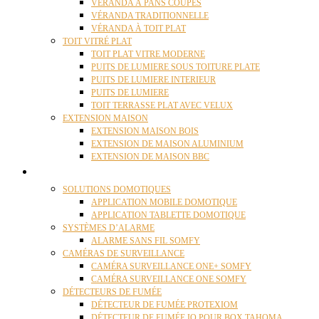
VÉRANDA À PANS COUPÉS
VÉRANDA TRADITIONNELLE
VÉRANDA À TOIT PLAT
TOIT VITRÉ PLAT
TOIT PLAT VITRE MODERNE
PUITS DE LUMIERE SOUS TOITURE PLATE
PUITS DE LUMIERE INTERIEUR
PUITS DE LUMIERE
TOIT TERRASSE PLAT AVEC VELUX
EXTENSION MAISON
EXTENSION MAISON BOIS
EXTENSION DE MAISON ALUMINIUM
EXTENSION DE MAISON BBC
DOMOTIQUE
SOLUTIONS DOMOTIQUES
APPLICATION MOBILE DOMOTIQUE
APPLICATION TABLETTE DOMOTIQUE
SYSTÈMES D’ALARME
ALARME SANS FIL SOMFY
CAMÉRAS DE SURVEILLANCE
CAMÉRA SURVEILLANCE ONE+ SOMFY
CAMÉRA SURVEILLANCE ONE SOMFY
DÉTECTEURS DE FUMÉE
DÉTECTEUR DE FUMÉE PROTEXIOM
DÉTECTEUR DE FUMÉE IO POUR BOX TAHOMA