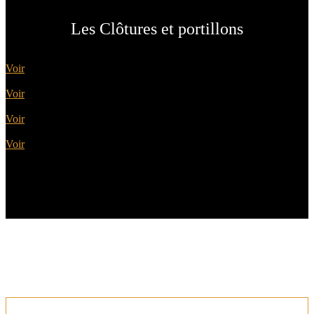
Les Clôtures et portillons
Clôtures aluminium
Voir
Autres Clôtures
Voir
Portillons
Voir
Garde Corps
Voir
Les Portails