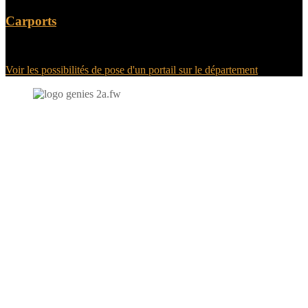
Carports
Voir les possibilités de pose d'un portail sur le département
N'hésitez-pas à nous contacter et à nous demander un devis
personnalisé.
Nous vous accueillons du:
Lundi au Vendredi de 9h à 12h et de 14h à 19h
Samedi de 9h à 12h et de 14h à 17h