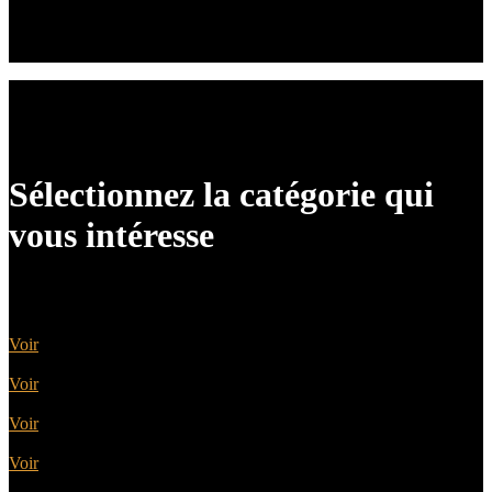
Nous serons ravis de vous conseiller et de vous établir
un devis gratuit.
Sélectionnez la catégorie qui
vous intéresse
Portes Acier
Voir
Portes Alu
Voir
Portes Bois
Voir
Portes PVC
Voir
Portes Alu Bois