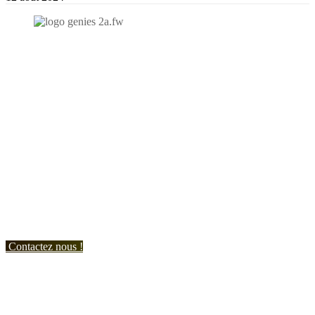
N'hésitez-pas à nous contacter et à nous demander un devis
personnalisé.
Nous vous accueillons du:
Lundi au Vendredi de 9h à 12h et de 14h à 19h
Samedi de 9h à 12h et de 14h à 17h
Contactez nous !