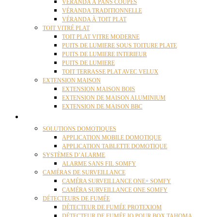
VÉRANDA À PANS COUPÉS
VÉRANDA TRADITIONNELLE
VÉRANDA À TOIT PLAT
TOIT VITRÉ PLAT
TOIT PLAT VITRE MODERNE
PUITS DE LUMIERE SOUS TOITURE PLATE
PUITS DE LUMIERE INTERIEUR
PUITS DE LUMIERE
TOIT TERRASSE PLAT AVEC VELUX
EXTENSION MAISON
EXTENSION MAISON BOIS
EXTENSION DE MAISON ALUMINIUM
EXTENSION DE MAISON BBC
DOMOTIQUE
SOLUTIONS DOMOTIQUES
APPLICATION MOBILE DOMOTIQUE
APPLICATION TABLETTE DOMOTIQUE
SYSTÈMES D’ALARME
ALARME SANS FIL SOMFY
CAMÉRAS DE SURVEILLANCE
CAMÉRA SURVEILLANCE ONE+ SOMFY
CAMÉRA SURVEILLANCE ONE SOMFY
DÉTECTEURS DE FUMÉE
DÉTECTEUR DE FUMÉE PROTEXIOM
DÉTECTEUR DE FUMÉE IO POUR BOX TAHOMA