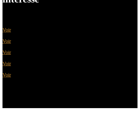
Portes Acier
Voir
Portes Alu
Voir
Portes Bois
Voir
Portes PVC
Voir
Portes Alu Bois
Voir
Géniès-Créations de père en fils, Claude et Sébastien :
une affaire de famille, spécialiste de la porte d’entrée de
qualité à Carisey, depuis 1959 !