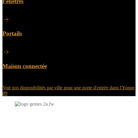
Fenêtres
Portails
Maison connectée
Voir nos disponibilités par ville pour une porte d'entrée dans l'Yonne
89
N'hésitez-pas à nous contacter et à nous demander un devis
personnalisé.