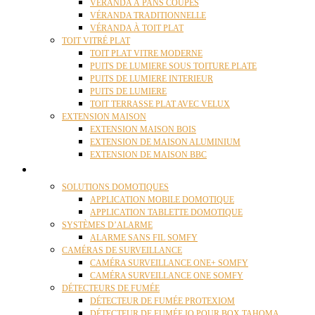
VÉRANDA À PANS COUPÉS
VÉRANDA TRADITIONNELLE
VÉRANDA À TOIT PLAT
TOIT VITRÉ PLAT
TOIT PLAT VITRE MODERNE
PUITS DE LUMIERE SOUS TOITURE PLATE
PUITS DE LUMIERE INTERIEUR
PUITS DE LUMIERE
TOIT TERRASSE PLAT AVEC VELUX
EXTENSION MAISON
EXTENSION MAISON BOIS
EXTENSION DE MAISON ALUMINIUM
EXTENSION DE MAISON BBC
DOMOTIQUE
SOLUTIONS DOMOTIQUES
APPLICATION MOBILE DOMOTIQUE
APPLICATION TABLETTE DOMOTIQUE
SYSTÈMES D’ALARME
ALARME SANS FIL SOMFY
CAMÉRAS DE SURVEILLANCE
CAMÉRA SURVEILLANCE ONE+ SOMFY
CAMÉRA SURVEILLANCE ONE SOMFY
DÉTECTEURS DE FUMÉE
DÉTECTEUR DE FUMÉE PROTEXIOM
DÉTECTEUR DE FUMÉE IO POUR BOX TAHOMA