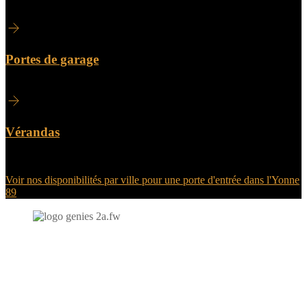
Portes de garage
Vérandas
Voir nos disponibilités par ville pour une porte d'entrée dans l'Yonne
89
N'hésitez-pas à nous contacter et à nous demander un devis
personnalisé.