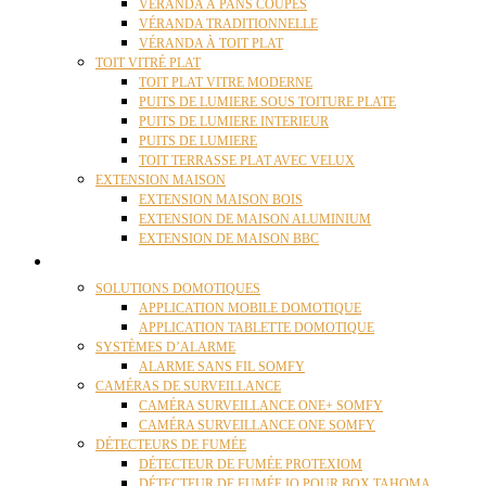
VÉRANDA À PANS COUPÉS
VÉRANDA TRADITIONNELLE
VÉRANDA À TOIT PLAT
TOIT VITRÉ PLAT
TOIT PLAT VITRE MODERNE
PUITS DE LUMIERE SOUS TOITURE PLATE
PUITS DE LUMIERE INTERIEUR
PUITS DE LUMIERE
TOIT TERRASSE PLAT AVEC VELUX
EXTENSION MAISON
EXTENSION MAISON BOIS
EXTENSION DE MAISON ALUMINIUM
EXTENSION DE MAISON BBC
DOMOTIQUE
SOLUTIONS DOMOTIQUES
APPLICATION MOBILE DOMOTIQUE
APPLICATION TABLETTE DOMOTIQUE
SYSTÈMES D’ALARME
ALARME SANS FIL SOMFY
CAMÉRAS DE SURVEILLANCE
CAMÉRA SURVEILLANCE ONE+ SOMFY
CAMÉRA SURVEILLANCE ONE SOMFY
DÉTECTEURS DE FUMÉE
DÉTECTEUR DE FUMÉE PROTEXIOM
DÉTECTEUR DE FUMÉE IO POUR BOX TAHOMA