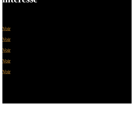
Portes Acier
Voir
Portes Alu
Voir
Portes Bois
Voir
Portes PVC
Voir
Portes Alu Bois
Voir
Géniès-Créations de père en fils, Claude et Sébastien :
une affaire de famille, spécialiste de la porte d’entrée de
qualité à Girolles, depuis 1959 !