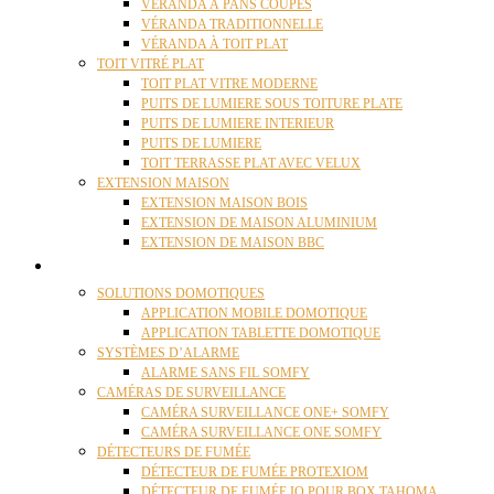
VÉRANDA À PANS COUPÉS
VÉRANDA TRADITIONNELLE
VÉRANDA À TOIT PLAT
TOIT VITRÉ PLAT
TOIT PLAT VITRE MODERNE
PUITS DE LUMIERE SOUS TOITURE PLATE
PUITS DE LUMIERE INTERIEUR
PUITS DE LUMIERE
TOIT TERRASSE PLAT AVEC VELUX
EXTENSION MAISON
EXTENSION MAISON BOIS
EXTENSION DE MAISON ALUMINIUM
EXTENSION DE MAISON BBC
DOMOTIQUE
SOLUTIONS DOMOTIQUES
APPLICATION MOBILE DOMOTIQUE
APPLICATION TABLETTE DOMOTIQUE
SYSTÈMES D’ALARME
ALARME SANS FIL SOMFY
CAMÉRAS DE SURVEILLANCE
CAMÉRA SURVEILLANCE ONE+ SOMFY
CAMÉRA SURVEILLANCE ONE SOMFY
DÉTECTEURS DE FUMÉE
DÉTECTEUR DE FUMÉE PROTEXIOM
DÉTECTEUR DE FUMÉE IO POUR BOX TAHOMA