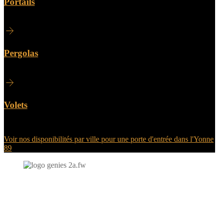
Portails
Pergolas
Volets
Voir nos disponibilités par ville pour une porte d'entrée dans l'Yonne
89
N'hésitez-pas à nous contacter et à nous demander un devis
personnalisé.