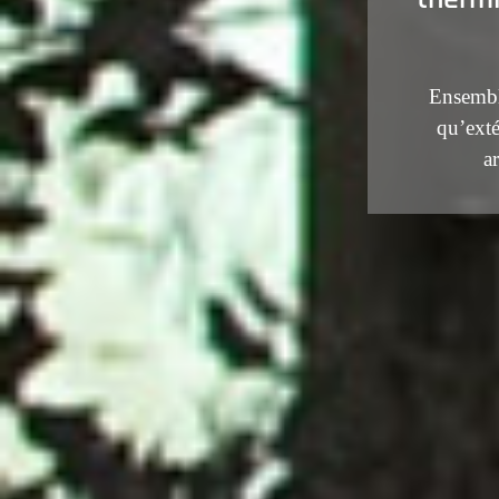
Ensemble
qu’exté
ar