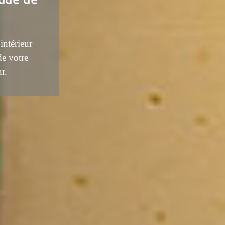
ntérieur
 de votre
ur.