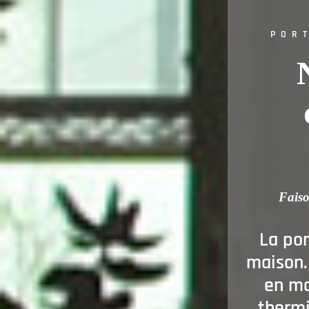
POR
Faiso
La por
maison. 
en ma
thermi