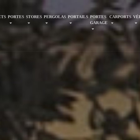
ETS
PORTES
STORES
PERGOLAS
PORTAILS
PORTES
CARPORTS
VÉ
GARAGE