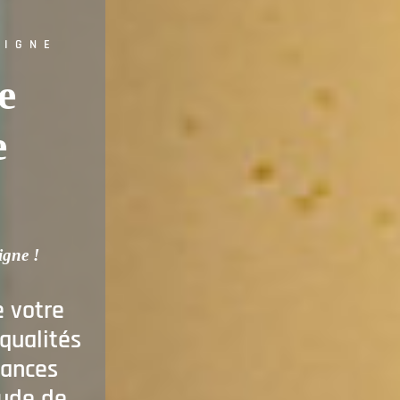
EIGNE
e
e
igne !
e votre
qualités
mances
tude de