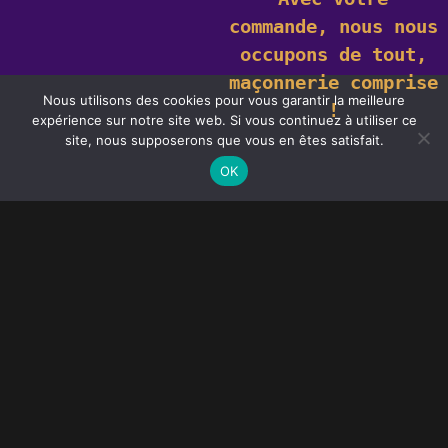
commande,
nous nous
occupons de tout,
maçonnerie comprise
Nous utilisons des cookies pour vous garantir la meilleure
!
expérience sur notre site web. Si vous continuez à utiliser ce
Ce site utilise des cookies. En savoir plus sur les cookies et comment
site, nous supposerons que vous en êtes satisfait.
vous pouvez les
refuser
.
J'accepte
OK
Quel que soit le modèle de
porte d’entrée à
Lavau
que vous souhaitez nous pourrons la mettre à
votre disposition
Geniès-Créations vend, pose en neuf, change et
rénove votre porte d’entrée à Lavau.