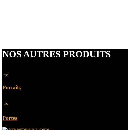
Nous sommes également pro certifié RGE QUALIBAT
Nous disposons également de portes intérieures et de
verrières n’hésitez pas à nous consulter.
NOS AUTRES PRODUITS
Portails
Portes