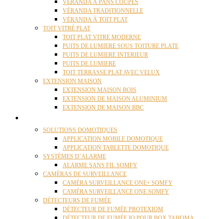
VÉRANDA À PANS COUPÉS
VÉRANDA TRADITIONNELLE
VÉRANDA À TOIT PLAT
TOIT VITRÉ PLAT
TOIT PLAT VITRE MODERNE
PUITS DE LUMIERE SOUS TOITURE PLATE
PUITS DE LUMIERE INTERIEUR
PUITS DE LUMIERE
TOIT TERRASSE PLAT AVEC VELUX
EXTENSION MAISON
EXTENSION MAISON BOIS
EXTENSION DE MAISON ALUMINIUM
EXTENSION DE MAISON BBC
DOMOTIQUE
SOLUTIONS DOMOTIQUES
APPLICATION MOBILE DOMOTIQUE
APPLICATION TABLETTE DOMOTIQUE
SYSTÈMES D’ALARME
ALARME SANS FIL SOMFY
CAMÉRAS DE SURVEILLANCE
CAMÉRA SURVEILLANCE ONE+ SOMFY
CAMÉRA SURVEILLANCE ONE SOMFY
DÉTECTEURS DE FUMÉE
DÉTECTEUR DE FUMÉE PROTEXIOM
DÉTECTEUR DE FUMÉE IO POUR BOX TAHOMA