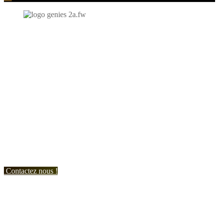
N'hésitez-pas à nous contacter et à nous demander un devis
personnalisé.
Nous vous accueillons du:
Lundi au Vendredi de 9h à 12h et de 14h à 19h
Samedi de 9h à 12h et de 14h à 17h
Contactez nous !