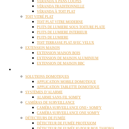
VÉRANDA À PANS COUPÉS
VÉRANDA TRADITIONNELLE
VÉRANDA À TOIT PLAT
TOIT VITRÉ PLAT
TOIT PLAT VITRE MODERNE
PUITS DE LUMIERE SOUS TOITURE PLATE
PUITS DE LUMIERE INTERIEUR
PUITS DE LUMIERE
TOIT TERRASSE PLAT AVEC VELUX
EXTENSION MAISON
EXTENSION MAISON BOIS
EXTENSION DE MAISON ALUMINIUM
EXTENSION DE MAISON BBC
DOMOTIQUE
SOLUTIONS DOMOTIQUES
APPLICATION MOBILE DOMOTIQUE
APPLICATION TABLETTE DOMOTIQUE
SYSTÈMES D’ALARME
ALARME SANS FIL SOMFY
CAMÉRAS DE SURVEILLANCE
CAMÉRA SURVEILLANCE ONE+ SOMFY
CAMÉRA SURVEILLANCE ONE SOMFY
DÉTECTEURS DE FUMÉE
DÉTECTEUR DE FUMÉE PROTEXIOM
DÉTECTEUR DE FUMÉE IO POUR BOX TAHOMA