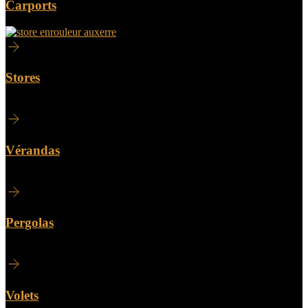
Carports
Stores
Vérandas
Pergolas
Volets