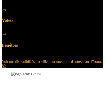
Volets
Fenêtres
Voir nos disponibilités par ville pour une porte d'entrée dans l'Yonne
89
N'hésitez-pas à nous contacter et à nous demander un devis
personnalisé.