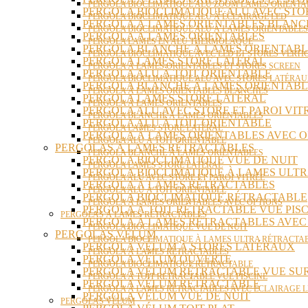
PERGOLA BIOCLIMATIQUE ALU ZOOM LAMES ORIENTA
PERGOLA BIOCLIMATIQUE ALU AVEC ST
PERGOLA BIOCLIMATIQUE ALU À ÉCLAIRAGE LED
PERGOLA À LAMES ORIENTABLES BLANC
PERGOLA BIOCLIMATIQUE ALU À LAMES ORIENTABLE
PERGOLA À LAMES ORIENTABLES
PERGOLA LAMES EN ALU THERMOLAQUÉ
PERGOLA BLANCHE À LAMES ORIENTABL
PERGOLA BIOCLIMATIQUE AVEC LED ET STORES VERT
PERGOLA LAMES STORE LATÉRAL
PERGOLA À LAMES ORIENTABLES ET STORES SCREEN
PERGOLA ALU À TOIT ORIENTABLE
PERGOLA BIOCLIMATIQUE ALU AVEC STORES LATÉRA
PERGOLA BLANCHE À LAMES ORIENTABL
PERGOLA À LAMES ORIENTABLES BLANCHES
PERGOLA LAMES STORE LATÉRAL
PERGOLA À LAMES ORIENTABLES
PERGOLA ALU AVEC STORE ET PAROI VIT
PERGOLA BLANCHE À LAMES ORIENTABLES
PERGOLA ALU À TOIT ORIENTABLE
PERGOLA LAMES STORE LATÉRAL
PERGOLA À LAMES ORIENTABLES AVEC O
PERGOLA ALU À TOIT ORIENTABLE
PERGOLAS À LAMES RÉTRACTABLES
PERGOLA BLANCHE À LAMES ORIENTABLES
PERGOLA BIOCLIMATIQUE VUE DE NUIT
PERGOLA LAMES STORE LATÉRAL
PERGOLA BIOCLIMATIQUE À LAMES ULT
PERGOLA ALU AVEC STORE ET PAROI VITRÉE
PERGOLA À LAMES RÉTRACTABLES
PERGOLA ALU À TOIT ORIENTABLE
PERGOLA BIOCLIMATIQUE RÉTRACTABLE
PERGOLA À LAMES ORIENTABLES AVEC OPTIONS
PERGOLA À TOIT RÉTRACTABLE VUE PISC
PERGOLAS À LAMES RÉTRACTABLES
PERGOLA À LAMES RÉTRACTABLES AVEC
PERGOLA BIOCLIMATIQUE VUE DE NUIT
PERGOLAS VÉLUM
PERGOLA BIOCLIMATIQUE À LAMES ULTRA RÉTRACTA
PERGOLA VÉLUM À STORES LATÉRAUX
PERGOLA À LAMES RÉTRACTABLES
PERGOLA VÉLUM OUVERTE
PERGOLA BIOCLIMATIQUE RÉTRACTABLE
PERGOLA VÉLUM RÉTRACTABLE VUE SU
PERGOLA À TOIT RÉTRACTABLE VUE PISCINE
PERGOLA VÉLUM RÉTRACTABLE
PERGOLA À LAMES RÉTRACTABLES AVEC ÉCLAIRAGE 
PERGOLA VÉLUM VUE DE NUIT
PERGOLAS VÉLUM