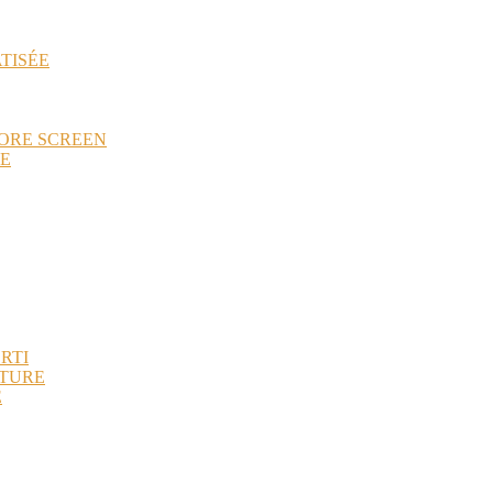
TISÉE
TORE SCREEN
HE
RTI
ÔTURE
É