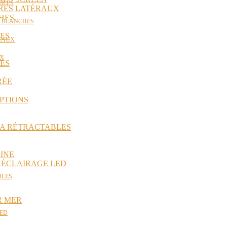
BLES
ORES LATÉRAUX
HES
S BLANCHES
ES
ICAUX
UX
ES
RÉE
PTIONS
RA RÉTRACTABLES
INE
 ÉCLAIRAGE LED
BLES
R MER
LED