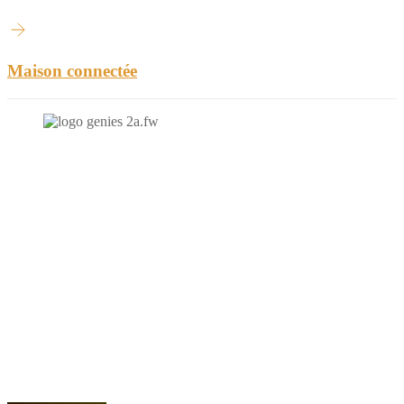
Maison connectée
N'hésitez-pas à nous contacter et à nous demander un devis
personnalisé.
Nous vous accueillons du:
Lundi au Vendredi de 9h à 12h et de 14h à 19h
Samedi de 9h à 12h et de 14h à 17h