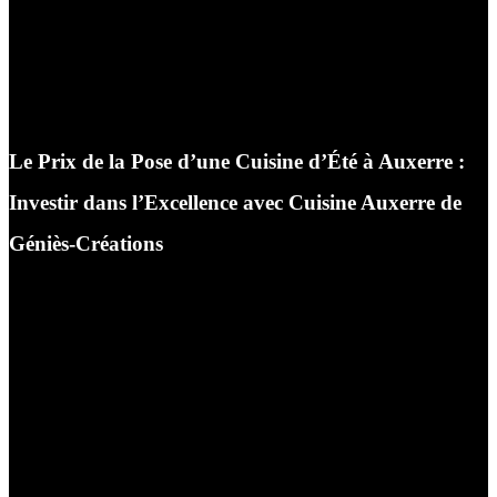
Le Prix de la Pose d’une Cuisine d’Été à Auxerre :
Investir dans l’Excellence avec Cuisine Auxerre de
Géniès-Créations
Bienvenue sur l’espace d’information de Cuisine
Auxerre, votre marque de confiance propulsée par le
savoir-faire unique de Géniès-Créations. Installés au
cœur de l’Yonne, nous mettons notre expertise d’artisan
concepteur et d’installateur au service de la valorisation
de vos espaces extérieurs. Lorsque nous abordons le
projet d’un client à Auxerre, la question du budget et,
plus particulièrement, du
prix de pose d’une cuisine
d’été
est une étape centrale. Nous croyons fermement