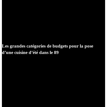
céramique ultra-compacte ou les plans de travail en
granit massif de Bourgogne exige un outillage spécialisé
et une manipulation extrêmement minutieuse par nos
compagnons poseurs. Une erreur de découpe ou
d’ajustement sur ces matériaux nobles ne pardonne pas ;
c’est pourquoi l’expertise technique de Géniès-Créations
est votre meilleure garantie.
Les grandes catégories de budgets pour la pose
d’une cuisine d’été dans le 89
Pour vous aider à vous projeter, nous pouvons
segmenter les projets d’aménagement extérieur en trois
grandes configurations, bien que chaque devis signé
chez Cuisine Auxerre soit rigoureusement personnalisé.
La configuration modulaire ou adossée (Entrée
de gamme performante) :
Il s’agit généralement
de l’assemblage de modules en inox ou en
aluminium thermolaqué posés sur une terrasse