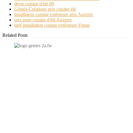
devis cuisine d'été 89
Géniès-Créations prix cuisine été
installateur cuisine extérieure prix Auxerre
prix pose cuisine d'été Auxerre
tarif installation cuisine extérieure Yonne
Related Posts
N'hésitez-pas à nous contacter et à nous demander un devis
personnalisé.
Nous vous accueillons du:
Lundi au Vendredi de 9h à 12h et de 14h à 19h
Samedi de 9h à 12h et de 14h à 17h