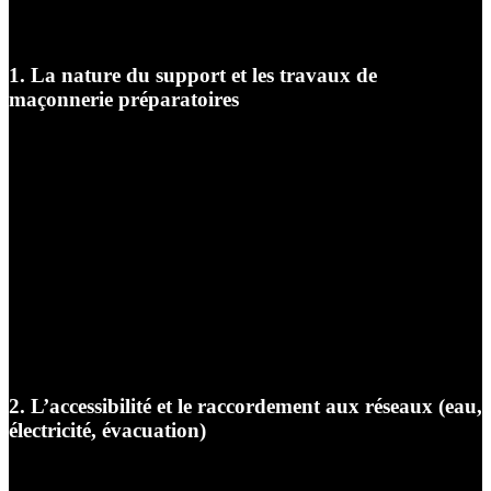
principalement de plusieurs critères que nous analysons
ensemble lors de notre première visite technique.
1. La nature du support et les travaux de
maçonnerie préparatoires
Avant de poser le moindre module, nous devons nous
assurer que le sol peut supporter le poids d’une structure
en pierre, en béton ciré ou en acier lourd. Si votre
terrasse existante est en béton parfaitement stable et de
niveau, la pose sera simplifiée. En revanche, si nous
devons concevoir et couler une dalle en béton spécifique
dans votre jardin, stabiliser un sol en terre, créer des
fondations ou adapter des structures sur des dalles sur
plots autour d’une piscine, ces travaux de maçonnerie
paysagère influenceront le coût de la main-d’œuvre.
2. L’accessibilité et le raccordement aux réseaux (eau,
électricité, évacuation)
C’est le point technique le plus crucial pour faire de