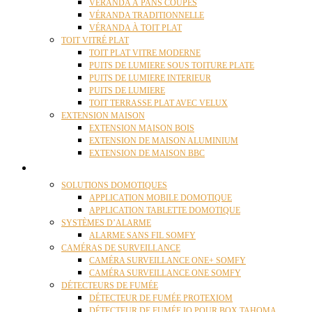
VÉRANDA À PANS COUPÉS
VÉRANDA TRADITIONNELLE
VÉRANDA À TOIT PLAT
TOIT VITRÉ PLAT
TOIT PLAT VITRE MODERNE
PUITS DE LUMIERE SOUS TOITURE PLATE
PUITS DE LUMIERE INTERIEUR
PUITS DE LUMIERE
TOIT TERRASSE PLAT AVEC VELUX
EXTENSION MAISON
EXTENSION MAISON BOIS
EXTENSION DE MAISON ALUMINIUM
EXTENSION DE MAISON BBC
DOMOTIQUE
SOLUTIONS DOMOTIQUES
APPLICATION MOBILE DOMOTIQUE
APPLICATION TABLETTE DOMOTIQUE
SYSTÈMES D’ALARME
ALARME SANS FIL SOMFY
CAMÉRAS DE SURVEILLANCE
CAMÉRA SURVEILLANCE ONE+ SOMFY
CAMÉRA SURVEILLANCE ONE SOMFY
DÉTECTEURS DE FUMÉE
DÉTECTEUR DE FUMÉE PROTEXIOM
DÉTECTEUR DE FUMÉE IO POUR BOX TAHOMA