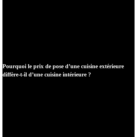
qu’un projet réussi repose sur une transparence
financière totale et une compréhension fine des critères
qui composent le coût d’une installation haut de
gamme. En associant l’ingénierie technique de Géniès-
Créations à la créativité de Cuisine Auxerre, nous vous
garantissons un accompagnement sur mesure, des devis
clairs et des réalisations pérennes qui valoriseront
durablement votre patrimoine immobilier bourguignon.
Pourquoi le prix de pose d’une cuisine extérieure
diffère-t-il d’une cuisine intérieure ?
Lorsque nous établissons un chiffrage pour l’installation
d’une cuisine d’été à Auxerre ou dans les communes
environnantes, nous expliquons souvent à nos clients
que l’environnement extérieur impose des contraintes
radicalement différentes de celles d’une pièce fermée. À
l’intérieur, les sols sont généralement de niveau, les murs
sont droits et les réseaux (eau, électricité, gaz) sont déjà à
proximité immédiate.