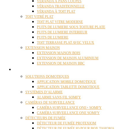
VÉRANDA À PANS COUPÉS
VÉRANDA TRADITIONNELLE
VÉRANDA À TOIT PLAT
TOIT VITRÉ PLAT
TOIT PLAT VITRE MODERNE
PUITS DE LUMIERE SOUS TOITURE PLATE
PUITS DE LUMIERE INTERIEUR
PUITS DE LUMIERE
TOIT TERRASSE PLAT AVEC VELUX
EXTENSION MAISON
EXTENSION MAISON BOIS
EXTENSION DE MAISON ALUMINIUM
EXTENSION DE MAISON BBC
DOMOTIQUE
SOLUTIONS DOMOTIQUES
APPLICATION MOBILE DOMOTIQUE
APPLICATION TABLETTE DOMOTIQUE
SYSTÈMES D’ALARME
ALARME SANS FIL SOMFY
CAMÉRAS DE SURVEILLANCE
CAMÉRA SURVEILLANCE ONE+ SOMFY
CAMÉRA SURVEILLANCE ONE SOMFY
DÉTECTEURS DE FUMÉE
DÉTECTEUR DE FUMÉE PROTEXIOM
DÉTECTEUR DE FUMÉE IO POUR BOX TAHOMA