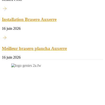
Installation Brasero Auxerre
16 juin 2026
Meilleur brasero plancha Auxerre
16 juin 2026
N'hésitez-pas à nous contacter et à nous demander un devis
personnalisé.
Nous vous accueillons du:
Lundi au Vendredi de 9h à 12h et de 14h à 19h