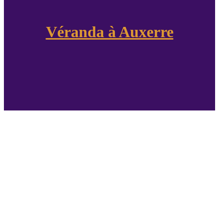
Véranda à Auxerre
Véranda ou Pergola : Que
Choisir à Auxerre ?