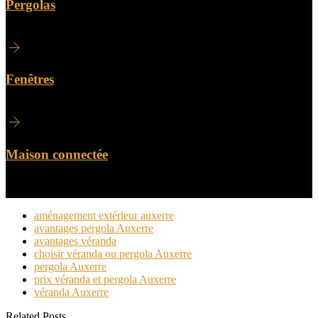
Pergolas
Fenêtres
Maison connectée
aménagement extérieur auxerre
avantages pergola Auxerre
avantages véranda
choisir véranda ou pergola Auxerre
pergola Auxerre
prix véranda et pergola Auxerre
véranda Auxerre
Related Posts