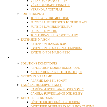
VÉRANDA À PANS COUPÉS
VÉRANDA TRADITIONNELLE
VÉRANDA À TOIT PLAT
TOIT VITRÉ PLAT
TOIT PLAT VITRE MODERNE
PUITS DE LUMIERE SOUS TOITURE PLATE
PUITS DE LUMIERE INTERIEUR
PUITS DE LUMIERE
TOIT TERRASSE PLAT AVEC VELUX
EXTENSION MAISON
EXTENSION MAISON BOIS
EXTENSION DE MAISON ALUMINIUM
EXTENSION DE MAISON BBC
DOMOTIQUE
SOLUTIONS DOMOTIQUES
APPLICATION MOBILE DOMOTIQUE
APPLICATION TABLETTE DOMOTIQUE
SYSTÈMES D’ALARME
ALARME SANS FIL SOMFY
CAMÉRAS DE SURVEILLANCE
CAMÉRA SURVEILLANCE ONE+ SOMFY
CAMÉRA SURVEILLANCE ONE SOMFY
DÉTECTEURS DE FUMÉE
DÉTECTEUR DE FUMÉE PROTEXIOM
DÉTECTEUR DE FUMÉE IO POUR BOX TAHOMA