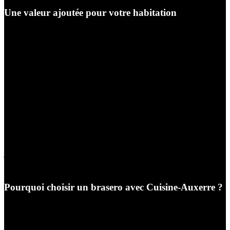
Une valeur ajoutée pour votre habitation
L’installation d’un brasero contribue également à
valoriser un bien immobilier. Les aménagements
extérieurs occupent aujourd’hui une place importante
dans les critères recherchés par les acquéreurs.
Une terrasse équipée d’un brasero offre immédiatement
une image qualitative et conviviale du logement. Elle
renforce l’attractivité de la propriété et améliore
l’expérience globale des occupants.
Dans une ville comme Auxerre, où les maisons avec
jardin sont particulièrement recherchées, cet équipement
constitue un véritable atout.
Pourquoi choisir un brasero avec Cuisine-Auxerre ?
Chez Cuisine-Auxerre, nous accompagnons nos clients
dans le choix du brasero le plus adapté à leurs besoins.