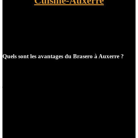
Cuisine-Auxerre
Quels sont les avantages du Brasero à Auxerre ?
À Auxerre, les espaces extérieurs occupent une place
importante dans notre quotidien. Dès l’arrivée des beaux
jours, nous recherchons des solutions permettant de
profiter pleinement de nos jardins, terrasses et espaces de
réception. Parmi les équipements les plus appréciés ces
dernières années, le brasero s’impose comme une
véritable référence. À la fois élément de décoration,
appareil de cuisson et source de chaleur, il répond
parfaitement aux attentes des particuliers comme des
professionnels.