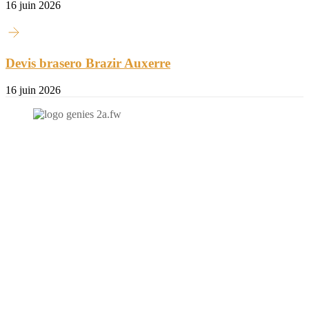
16 juin 2026
Devis brasero Brazir Auxerre
16 juin 2026
N'hésitez-pas à nous contacter et à nous demander un devis
personnalisé.
Nous vous accueillons du:
Lundi au Vendredi de 9h à 12h et de 14h à 19h
Samedi de 9h à 12h et de 14h à 17h