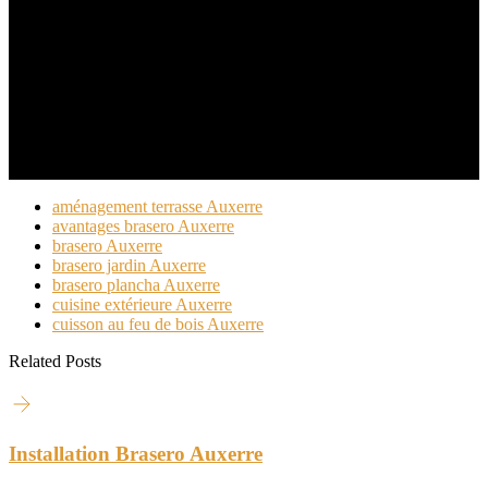
Choisir un brasero, c’est investir dans un art de vivre
tourné vers le partage, la convivialité et le plaisir de
profiter pleinement de son extérieur tout au long de
l’année.
aménagement terrasse Auxerre
avantages brasero Auxerre
brasero Auxerre
brasero jardin Auxerre
brasero plancha Auxerre
cuisine extérieure Auxerre
cuisson au feu de bois Auxerre
Related Posts
Installation Brasero Auxerre