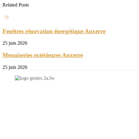
Related Posts
Fenêtres rénovation énergétique Auxerre
25 juin 2026
Menuiseries extérieures Auxerre
25 juin 2026
N'hésitez-pas à nous contacter et à nous demander un devis
personnalisé.
Nous vous accueillons du:
Lundi au Vendredi de 9h à 12h et de 14h à 19h
Samedi de 9h à 12h et de 14h à 17h