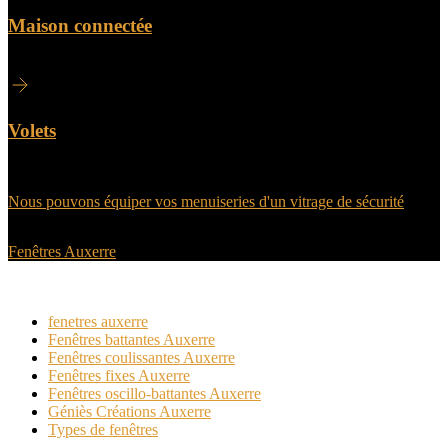
Maison connectée
Volets
Nous pouvons équiper vos menuiseries d'un vitrage de sécurité
Fenêtres Auxerre
Sur le même sujet
fenetres auxerre
Fenêtres battantes Auxerre
Fenêtres coulissantes Auxerre
Fenêtres fixes Auxerre
Fenêtres oscillo-battantes Auxerre
Géniès Créations Auxerre
Types de fenêtres