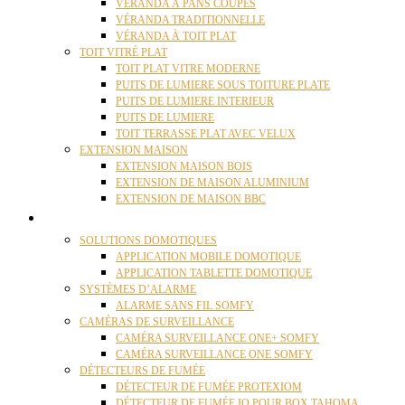
VÉRANDA À PANS COUPÉS
VÉRANDA TRADITIONNELLE
VÉRANDA À TOIT PLAT
TOIT VITRÉ PLAT
TOIT PLAT VITRE MODERNE
PUITS DE LUMIERE SOUS TOITURE PLATE
PUITS DE LUMIERE INTERIEUR
PUITS DE LUMIERE
TOIT TERRASSE PLAT AVEC VELUX
EXTENSION MAISON
EXTENSION MAISON BOIS
EXTENSION DE MAISON ALUMINIUM
EXTENSION DE MAISON BBC
DOMOTIQUE
SOLUTIONS DOMOTIQUES
APPLICATION MOBILE DOMOTIQUE
APPLICATION TABLETTE DOMOTIQUE
SYSTÈMES D’ALARME
ALARME SANS FIL SOMFY
CAMÉRAS DE SURVEILLANCE
CAMÉRA SURVEILLANCE ONE+ SOMFY
CAMÉRA SURVEILLANCE ONE SOMFY
DÉTECTEURS DE FUMÉE
DÉTECTEUR DE FUMÉE PROTEXIOM
DÉTECTEUR DE FUMÉE IO POUR BOX TAHOMA