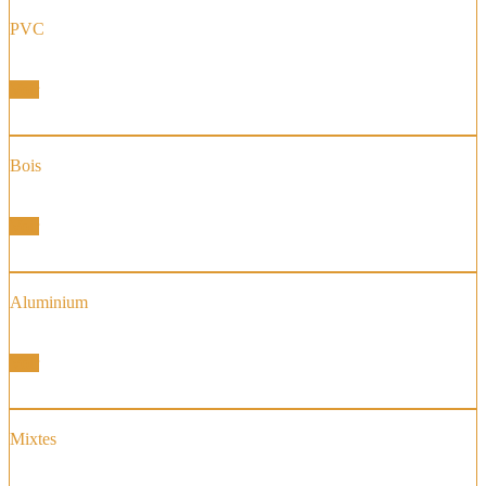
PVC
Fenêtre et Portes Fenêtres
Voir
Bois
Fenêtre et Portes Fenêtres
Voir
Aluminium
Fenêtre et Portes Fenêtres
Voir
Mixtes
Fenêtre et Portes Fenêtres