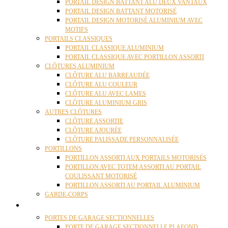
PORTAIL DESIGN BATTANT ALU DEUX VANTAUX
PORTAIL DESIGN BATTANT MOTORISÉ
PORTAIL DESIGN MOTORISÉ ALUMINIUM AVEC
MOTIFS
PORTAILS CLASSIQUES
PORTAIL CLASSIQUE ALUMINIUM
PORTAIL CLASSIQUE AVEC PORTILLON ASSORTI
CLÔTURES ALUMINIUM
CLÔTURE ALU BARREAUDÉE
CLÔTURE ALU COULEUR
CLÔTURE ALU AVEC LAMES
CLÔTURE ALUMINIUM GRIS
AUTRES CLÔTURES
CLÔTURE ASSORTIE
CLÔTURE AJOURÉE
CLÔTURE PALISSADE PERSONNALISÉE
PORTILLONS
PORTILLON ASSORTI AUX PORTAILS MOTORISÉS
PORTILLON AVEC TOTEM ASSORTI AU PORTAIL
COULISSANT MOTORISÉ
PORTILLON ASSORTI AU PORTAIL ALUMINIUM
GARDE-CORPS
PORTES GARAGE
PORTES DE GARAGE SECTIONNELLES
PORTE DE GARAGE SECTIONNELLE PLAFOND