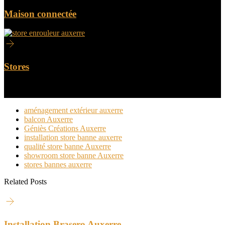
Maison connectée
Stores
aménagement extérieur auxerre
balcon Auxerre
Géniès Créations Auxerre
installation store banne auxerre
qualité store banne Auxerre
showroom store banne Auxerre
stores bannes auxerre
Related Posts
Installation Brasero Auxerre