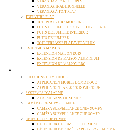
VÉRANDA À PANS COUPÉS
VÉRANDA TRADITIONNELLE
VÉRANDA À TOIT PLAT
TOIT VITRÉ PLAT
TOIT PLAT VITRE MODERNE
PUITS DE LUMIERE SOUS TOITURE PLATE
PUITS DE LUMIERE INTERIEUR
PUITS DE LUMIERE
TOIT TERRASSE PLAT AVEC VELUX
EXTENSION MAISON
EXTENSION MAISON BOIS
EXTENSION DE MAISON ALUMINIUM
EXTENSION DE MAISON BBC
DOMOTIQUE
SOLUTIONS DOMOTIQUES
APPLICATION MOBILE DOMOTIQUE
APPLICATION TABLETTE DOMOTIQUE
SYSTÈMES D’ALARME
ALARME SANS FIL SOMFY
CAMÉRAS DE SURVEILLANCE
CAMÉRA SURVEILLANCE ONE+ SOMFY
CAMÉRA SURVEILLANCE ONE SOMFY
DÉTECTEURS DE FUMÉE
DÉTECTEUR DE FUMÉE PROTEXIOM
DÉTECTEUR DE FUMÉE IO POUR BOX TAHOMA