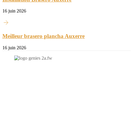
16 juin 2026
Meilleur brasero plancha Auxerre
16 juin 2026
N'hésitez-pas à nous contacter et à nous demander un devis
personnalisé.
Nous vous accueillons du:
Lundi au Vendredi de 9h à 12h et de 14h à 19h
Samedi de 9h à 12h et de 14h à 17h