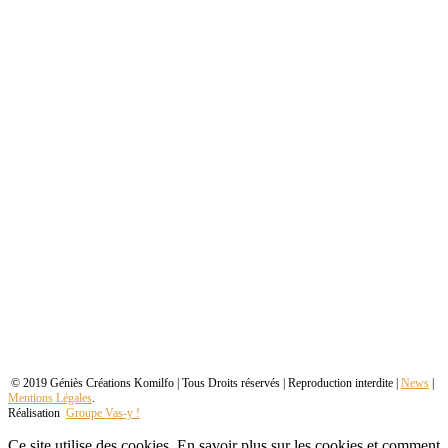
© 2019 Géniès Créations Komilfo | Tous Droits réservés | Reproduction interdite |
News
|
Mentions Légales
.
Réalisation
Groupe Vas-y !
Ce site utilise des cookies. En savoir plus sur les cookies et comment