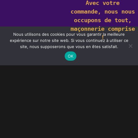
Avec votre
commande,
nous nous
occupons de tout,
maçonnerie comprise
Nous utilisons des cookies pour vous garantir la meilleure
!
expérience sur notre site web. Si vous continuez à utiliser ce
Ce site utilise des cookies. En savoir plus sur les cookies et comment
site, nous supposerons que vous en êtes satisfait.
vous pouvez les
refuser
.
J'accepte
OK
L’excellence des stores enrouleurs
Les stores enrouleurs sont des éléments de
design polyvalents qui ajoutent une touche
d’élégance à n’importe quelle pièce tout en
offrant un contrôle efficace de la lumière et de
l’intimité.