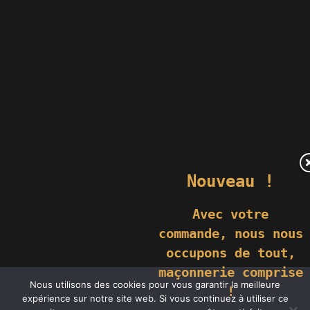
Nouveau !
Avec votre
commande,
nous nous
occupons de tout,
maçonnerie comprise
© 2019 GÉNIÈS CRÉATIONS KOMILFO | TOUS DROITS RÉSERVÉS |
Nous utilisons des cookies pour vous garantir la meilleure
REPRODUCTION INTERDITE |
NEWS
|
MENTIONS LÉGALES
.
!
RÉALISATION
GROUPE VAS-Y !
expérience sur notre site web. Si vous continuez à utiliser ce