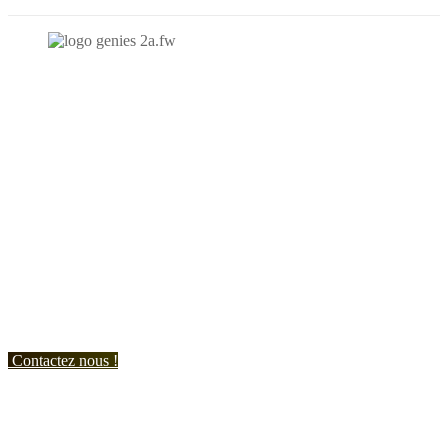
N'hésitez-pas à nous contacter et à nous demander un devis
personnalisé.
Nous vous accueillons du:
Lundi au Vendredi de 9h à 12h et de 14h à 19h
Samedi de 9h à 12h et de 14h à 17h
Contactez nous !