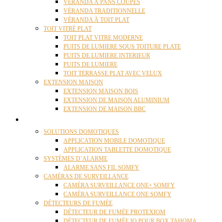
VÉRANDA À PANS COUPÉS
VÉRANDA TRADITIONNELLE
VÉRANDA À TOIT PLAT
TOIT VITRÉ PLAT
TOIT PLAT VITRE MODERNE
PUITS DE LUMIERE SOUS TOITURE PLATE
PUITS DE LUMIERE INTERIEUR
PUITS DE LUMIERE
TOIT TERRASSE PLAT AVEC VELUX
EXTENSION MAISON
EXTENSION MAISON BOIS
EXTENSION DE MAISON ALUMINIUM
EXTENSION DE MAISON BBC
DOMOTIQUE
SOLUTIONS DOMOTIQUES
APPLICATION MOBILE DOMOTIQUE
APPLICATION TABLETTE DOMOTIQUE
SYSTÈMES D’ALARME
ALARME SANS FIL SOMFY
CAMÉRAS DE SURVEILLANCE
CAMÉRA SURVEILLANCE ONE+ SOMFY
CAMÉRA SURVEILLANCE ONE SOMFY
DÉTECTEURS DE FUMÉE
DÉTECTEUR DE FUMÉE PROTEXIOM
DÉTECTEUR DE FUMÉE IO POUR BOX TAHOMA