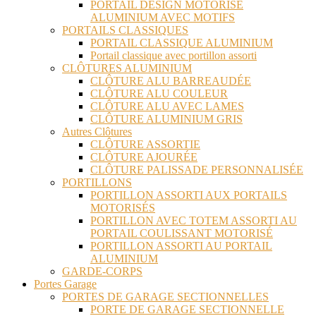
PORTAIL DESIGN MOTORISÉ
ALUMINIUM AVEC MOTIFS
PORTAILS CLASSIQUES
PORTAIL CLASSIQUE ALUMINIUM
Portail classique avec portillon assorti
CLÔTURES ALUMINIUM
CLÔTURE ALU BARREAUDÉE
CLÔTURE ALU COULEUR
CLÔTURE ALU AVEC LAMES
CLÔTURE ALUMINIUM GRIS
Autres Clôtures
CLÔTURE ASSORTIE
CLÔTURE AJOURÉE
CLÔTURE PALISSADE PERSONNALISÉE
PORTILLONS
PORTILLON ASSORTI AUX PORTAILS
MOTORISÉS
PORTILLON AVEC TOTEM ASSORTI AU
PORTAIL COULISSANT MOTORISÉ
PORTILLON ASSORTI AU PORTAIL
ALUMINIUM
GARDE-CORPS
Portes Garage
PORTES DE GARAGE SECTIONNELLES
PORTE DE GARAGE SECTIONNELLE