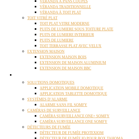
VÉRANDA À PANS COUPÉS
VÉRANDA TRADITIONNELLE
VÉRANDA À TOIT PLAT
TOIT VITRÉ PLAT
TOIT PLAT VITRE MODERNE
PUITS DE LUMIERE SOUS TOITURE PLATE
PUITS DE LUMIERE INTERIEUR
PUITS DE LUMIERE
TOIT TERRASSE PLAT AVEC VELUX
EXTENSION MAISON
EXTENSION MAISON BOIS
EXTENSION DE MAISON ALUMINIUM
EXTENSION DE MAISON BBC
DOMOTIQUE
SOLUTIONS DOMOTIQUES
APPLICATION MOBILE DOMOTIQUE
APPLICATION TABLETTE DOMOTIQUE
SYSTÈMES D’ALARME
ALARME SANS FIL SOMFY
CAMÉRAS DE SURVEILLANCE
CAMÉRA SURVEILLANCE ONE+ SOMFY
CAMÉRA SURVEILLANCE ONE SOMFY
DÉTECTEURS DE FUMÉE
DÉTECTEUR DE FUMÉE PROTEXIOM
DÉTECTEUR DE FUMÉE IO POUR BOX TAHOMA