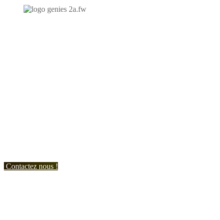
N'hésitez-pas à nous contacter et à nous demander un devis
personnalisé.
Nous vous accueillons du:
Lundi au Vendredi de 9h à 12h et de 14h à 19h
Samedi de 9h à 12h et de 14h à 17h
Contactez nous !