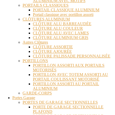
ALUMINIUM AVEC MOTIFS
PORTAILS CLASSIQUES
PORTAIL CLASSIQUE ALUMINIUM
Portail classique avec portillon assorti
CLÔTURES ALUMINIUM
CLÔTURE ALU BARREAUDÉE
CLÔTURE ALU COULEUR
CLÔTURE ALU AVEC LAMES
CLÔTURE ALUMINIUM GRIS
Autres Clôtures
CLÔTURE ASSORTIE
CLÔTURE AJOURÉE
CLÔTURE PALISSADE PERSONNALISÉE
PORTILLONS
PORTILLON ASSORTI AUX PORTAILS
MOTORISÉS
PORTILLON AVEC TOTEM ASSORTI AU
PORTAIL COULISSANT MOTORISÉ
PORTILLON ASSORTI AU PORTAIL
ALUMINIUM
GARDE-CORPS
Portes Garage
PORTES DE GARAGE SECTIONNELLES
PORTE DE GARAGE SECTIONNELLE
PLAFOND