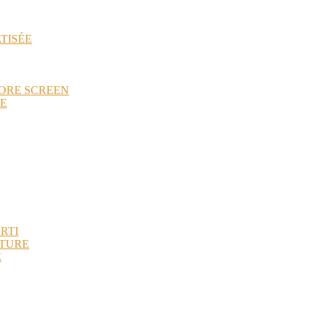
TISÉE
TORE SCREEN
HE
RTI
ÔTURE
É