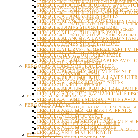
PERGOLA BIOCLIMATIQUE ALU ZOOM LAMES ORIENTA
PERGOLA BIOCLIMATIQUE ALU AVEC ST
PERGOLA BIOCLIMATIQUE ALU À ÉCLAIRAGE LED
PERGOLA À LAMES ORIENTABLES BLANC
PERGOLA BIOCLIMATIQUE ALU À LAMES ORIENTABLE
PERGOLA À LAMES ORIENTABLES
PERGOLA LAMES EN ALU THERMOLAQUÉ
PERGOLA BLANCHE À LAMES ORIENTABL
PERGOLA BIOCLIMATIQUE AVEC LED ET STORES VERT
PERGOLA LAMES STORE LATÉRAL
PERGOLA À LAMES ORIENTABLES ET STORES SCREEN
PERGOLA ALU À TOIT ORIENTABLE
PERGOLA BIOCLIMATIQUE ALU AVEC STORES LATÉRA
PERGOLA BLANCHE À LAMES ORIENTABL
PERGOLA À LAMES ORIENTABLES BLANCHES
PERGOLA LAMES STORE LATÉRAL
PERGOLA À LAMES ORIENTABLES
PERGOLA ALU AVEC STORE ET PAROI VIT
PERGOLA BLANCHE À LAMES ORIENTABLES
PERGOLA ALU À TOIT ORIENTABLE
PERGOLA LAMES STORE LATÉRAL
PERGOLA À LAMES ORIENTABLES AVEC O
PERGOLA ALU À TOIT ORIENTABLE
PERGOLAS À LAMES RÉTRACTABLES
PERGOLA BLANCHE À LAMES ORIENTABLES
PERGOLA BIOCLIMATIQUE VUE DE NUIT
PERGOLA LAMES STORE LATÉRAL
PERGOLA BIOCLIMATIQUE À LAMES ULT
PERGOLA ALU AVEC STORE ET PAROI VITRÉE
PERGOLA À LAMES RÉTRACTABLES
PERGOLA ALU À TOIT ORIENTABLE
PERGOLA BIOCLIMATIQUE RÉTRACTABLE
PERGOLA À LAMES ORIENTABLES AVEC OPTIONS
PERGOLA À TOIT RÉTRACTABLE VUE PISC
PERGOLAS À LAMES RÉTRACTABLES
PERGOLA À LAMES RÉTRACTABLES AVEC
PERGOLA BIOCLIMATIQUE VUE DE NUIT
PERGOLAS VÉLUM
PERGOLA BIOCLIMATIQUE À LAMES ULTRA RÉTRACTA
PERGOLA VÉLUM À STORES LATÉRAUX
PERGOLA À LAMES RÉTRACTABLES
PERGOLA VÉLUM OUVERTE
PERGOLA BIOCLIMATIQUE RÉTRACTABLE
PERGOLA VÉLUM RÉTRACTABLE VUE SU
PERGOLA À TOIT RÉTRACTABLE VUE PISCINE
PERGOLA VÉLUM RÉTRACTABLE
PERGOLA À LAMES RÉTRACTABLES AVEC ÉCLAIRAGE 
PERGOLA VÉLUM VUE DE NUIT
PERGOLAS VÉLUM