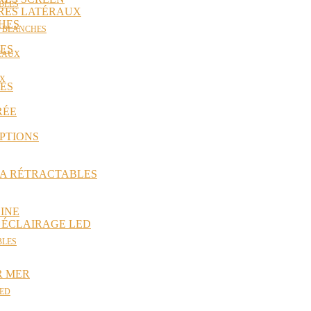
BLES
ORES LATÉRAUX
HES
S BLANCHES
ES
ICAUX
UX
ES
RÉE
PTIONS
RA RÉTRACTABLES
INE
 ÉCLAIRAGE LED
BLES
R MER
LED