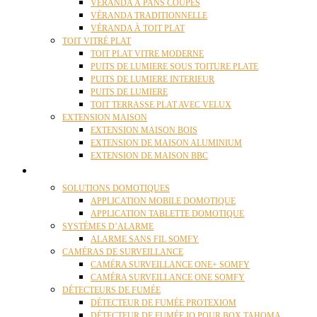
VÉRANDA À PANS COUPÉS
VÉRANDA TRADITIONNELLE
VÉRANDA À TOIT PLAT
TOIT VITRÉ PLAT
TOIT PLAT VITRE MODERNE
PUITS DE LUMIERE SOUS TOITURE PLATE
PUITS DE LUMIERE INTERIEUR
PUITS DE LUMIERE
TOIT TERRASSE PLAT AVEC VELUX
EXTENSION MAISON
EXTENSION MAISON BOIS
EXTENSION DE MAISON ALUMINIUM
EXTENSION DE MAISON BBC
DOMOTIQUE
SOLUTIONS DOMOTIQUES
APPLICATION MOBILE DOMOTIQUE
APPLICATION TABLETTE DOMOTIQUE
SYSTÈMES D’ALARME
ALARME SANS FIL SOMFY
CAMÉRAS DE SURVEILLANCE
CAMÉRA SURVEILLANCE ONE+ SOMFY
CAMÉRA SURVEILLANCE ONE SOMFY
DÉTECTEURS DE FUMÉE
DÉTECTEUR DE FUMÉE PROTEXIOM
DÉTECTEUR DE FUMÉE IO POUR BOX TAHOMA