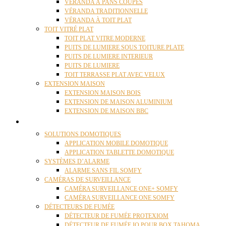
VÉRANDA À PANS COUPÉS
VÉRANDA TRADITIONNELLE
VÉRANDA À TOIT PLAT
TOIT VITRÉ PLAT
TOIT PLAT VITRE MODERNE
PUITS DE LUMIERE SOUS TOITURE PLATE
PUITS DE LUMIERE INTERIEUR
PUITS DE LUMIERE
TOIT TERRASSE PLAT AVEC VELUX
EXTENSION MAISON
EXTENSION MAISON BOIS
EXTENSION DE MAISON ALUMINIUM
EXTENSION DE MAISON BBC
DOMOTIQUE
SOLUTIONS DOMOTIQUES
APPLICATION MOBILE DOMOTIQUE
APPLICATION TABLETTE DOMOTIQUE
SYSTÈMES D’ALARME
ALARME SANS FIL SOMFY
CAMÉRAS DE SURVEILLANCE
CAMÉRA SURVEILLANCE ONE+ SOMFY
CAMÉRA SURVEILLANCE ONE SOMFY
DÉTECTEURS DE FUMÉE
DÉTECTEUR DE FUMÉE PROTEXIOM
DÉTECTEUR DE FUMÉE IO POUR BOX TAHOMA