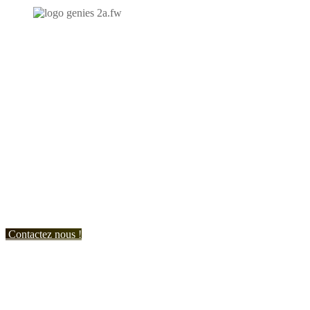
N'hésitez-pas à nous contacter et à nous demander un devis
personnalisé.
Nous vous accueillons du:
Lundi au Vendredi de 9h à 12h et de 14h à 19h
Samedi de 9h à 12h et de 14h à 17h
Contactez nous !