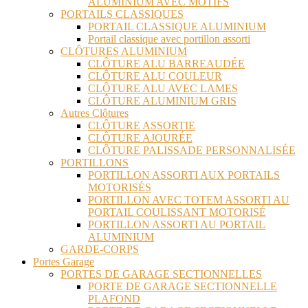
ALUMINIUM AVEC MOTIFS
PORTAILS CLASSIQUES
PORTAIL CLASSIQUE ALUMINIUM
Portail classique avec portillon assorti
CLÔTURES ALUMINIUM
CLÔTURE ALU BARREAUDÉE
CLÔTURE ALU COULEUR
CLÔTURE ALU AVEC LAMES
CLÔTURE ALUMINIUM GRIS
Autres Clôtures
CLÔTURE ASSORTIE
CLÔTURE AJOURÉE
CLÔTURE PALISSADE PERSONNALISÉE
PORTILLONS
PORTILLON ASSORTI AUX PORTAILS
MOTORISÉS
PORTILLON AVEC TOTEM ASSORTI AU
PORTAIL COULISSANT MOTORISÉ
PORTILLON ASSORTI AU PORTAIL
ALUMINIUM
GARDE-CORPS
Portes Garage
PORTES DE GARAGE SECTIONNELLES
PORTE DE GARAGE SECTIONNELLE
PLAFOND