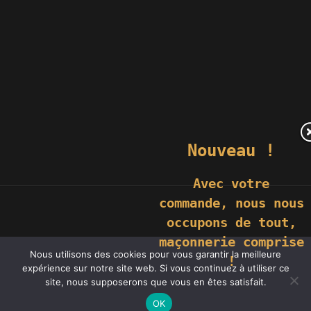
Nouveau !
Avec votre
commande,
nous nous
occupons de tout,
maçonnerie comprise
© 2019 GÉNIÈS CRÉATIONS KOMILFO | TOUS DROITS RÉSERVÉS |
Nous utilisons des cookies pour vous garantir la meilleure
REPRODUCTION INTERDITE |
NEWS
|
MENTIONS LÉGALES
.
!
RÉALISATION
GROUPE VAS-Y !
expérience sur notre site web. Si vous continuez à utiliser ce
Ce site utilise des cookies. En savoir plus sur les cookies et comment
site, nous supposerons que vous en êtes satisfait.
vous pouvez les
refuser
.
J'accepte
OK