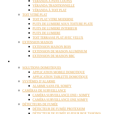
VÉRANDA À PANS COUPÉS
VÉRANDA TRADITIONNELLE
VÉRANDA À TOIT PLAT
TOIT VITRÉ PLAT
TOIT PLAT VITRE MODERNE
PUITS DE LUMIERE SOUS TOITURE PLATE
PUITS DE LUMIERE INTERIEUR
PUITS DE LUMIERE
TOIT TERRASSE PLAT AVEC VELUX
EXTENSION MAISON
EXTENSION MAISON BOIS
EXTENSION DE MAISON ALUMINIUM
EXTENSION DE MAISON BBC
DOMOTIQUE
SOLUTIONS DOMOTIQUES
APPLICATION MOBILE DOMOTIQUE
APPLICATION TABLETTE DOMOTIQUE
SYSTÈMES D’ALARME
ALARME SANS FIL SOMFY
CAMÉRAS DE SURVEILLANCE
CAMÉRA SURVEILLANCE ONE+ SOMFY
CAMÉRA SURVEILLANCE ONE SOMFY
DÉTECTEURS DE FUMÉE
DÉTECTEUR DE FUMÉE PROTEXIOM
DÉTECTEUR DE FUMÉE IO POUR BOX TAHOMA