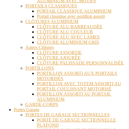
ALUMINIUM AVEC MOTIFS
PORTAILS CLASSIQUES
PORTAIL CLASSIQUE ALUMINIUM
Portail classique avec portillon assorti
CLÔTURES ALUMINIUM
CLÔTURE ALU BARREAUDÉE
CLÔTURE ALU COULEUR
CLÔTURE ALU AVEC LAMES
CLÔTURE ALUMINIUM GRIS
Autres Clôtures
CLÔTURE ASSORTIE
CLÔTURE AJOURÉE
CLÔTURE PALISSADE PERSONNALISÉE
PORTILLONS
PORTILLON ASSORTI AUX PORTAILS
MOTORISÉS
PORTILLON AVEC TOTEM ASSORTI AU
PORTAIL COULISSANT MOTORISÉ
PORTILLON ASSORTI AU PORTAIL
ALUMINIUM
GARDE-CORPS
Portes Garage
PORTES DE GARAGE SECTIONNELLES
PORTE DE GARAGE SECTIONNELLE
PLAFOND