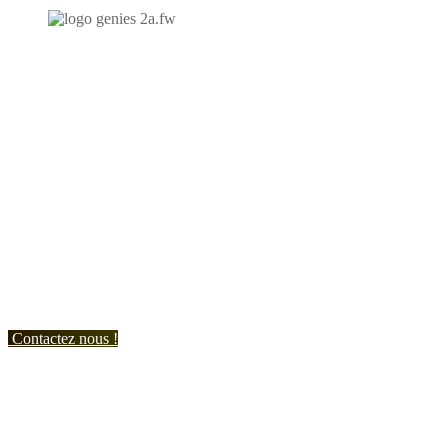
N'hésitez-pas à nous contacter et à nous demander un devis
personnalisé.
Nous vous accueillons du:
Lundi au Vendredi de 9h à 12h et de 14h à 19h
Samedi de 9h à 12h et de 14h à 17h
Contactez nous !